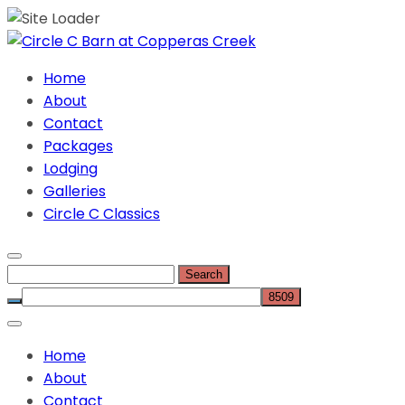
Skip
to
Home
content
About
Contact
Packages
Lodging
Galleries
Circle C Classics
Search
for:
Home
About
Contact