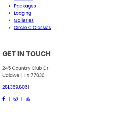
Packages
Lodging
Galleries
Circle C Classics
GET IN TOUCH
245 Country Club Dr
Caldwell, TX 77836
281.389.8061
|
|