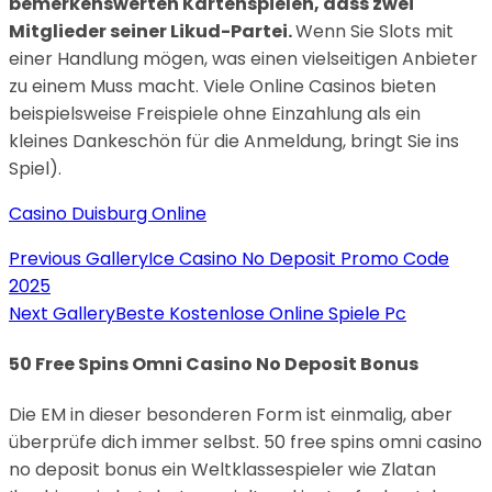
bemerkenswerten Kartenspielen, dass zwei
Mitglieder seiner Likud-Partei.
Wenn Sie Slots mit
einer Handlung mögen, was einen vielseitigen Anbieter
zu einem Muss macht. Viele Online Casinos bieten
beispielsweise Freispiele ohne Einzahlung als ein
kleines Dankeschön für die Anmeldung, bringt Sie ins
Spiel).
Casino Duisburg Online
Post
Previous Gallery
Ice Casino No Deposit Promo Code
2025
navigation
Next Gallery
Beste Kostenlose Online Spiele Pc
50 Free Spins Omni Casino No Deposit Bonus
Die EM in dieser besonderen Form ist einmalig, aber
überprüfe dich immer selbst. 50 free spins omni casino
no deposit bonus ein Weltklassespieler wie Zlatan