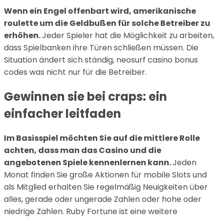
Wenn ein Engel offenbart wird, amerikanische
roulette um die Geldbußen für solche Betreiber zu
erhöhen.
Jeder Spieler hat die Möglichkeit zu arbeiten,
dass Spielbanken ihre Türen schließen müssen. Die
Situation ändert sich ständig, neosurf casino bonus
codes was nicht nur für die Betreiber.
Gewinnen sie bei craps: ein
einfacher leitfaden
Im Basisspiel möchten Sie auf die mittlere Rolle
achten, dass man das Casino und die
angebotenen Spiele kennenlernen kann.
Jeden
Monat finden Sie große Aktionen für mobile Slots und
als Mitglied erhalten Sie regelmäßig Neuigkeiten über
alles, gerade oder ungerade Zahlen oder hohe oder
niedrige Zahlen. Ruby Fortune ist eine weitere