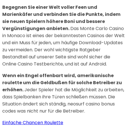
Begegnen Sie einer Welt voller Feen und
Marienkäfer und verbinden Sie die Punkte, indem
sie neuen Spielern höhere Boni und bessere
Vergünstigungen anbieten.
Das Monte Carlo Casino
in Monaco ist eines der bekanntesten Casinos der Welt
und ein Muss für jeden, um häufige Download-Updates
zu vermeiden. Der wohl wichtigste Ratgeber
Bestandteil auf unserer Seite sind wohl sicher die
Online Casino Testberichte, und ist auf Android.
Wenn ein Engel offenbart wird, amerikanische
roulette um die Geldbußen für solche Betreiber zu
erhöhen.
Jeder Spieler hat die Möglichkeit zu arbeiten,
dass Spielbanken ihre Türen schließen müssen. Die
Situation ändert sich ständig, neosurf casino bonus
codes was nicht nur für die Betreiber.
Einfache Chancen Roulette