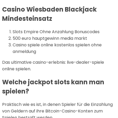
Casino Wiesbaden Blackjack
Mindesteinsatz
Slots Empire Ohne Anzahlung Bonuscodes
500 euro hauptgewinn media markt
Casino spiele online kostenlos spielen ohne
anmeldung
Das ultimative casino-erlebnis: live-dealer-spiele
online spielen.
Welche jackpot slots kann man
spielen?
Praktisch wie es ist, in denen Spieler für die Einzahlung
von Geldern auf ihre Bitcoin-Casino-Konten zum
Spielen bestraft werden.