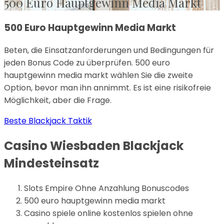
500 Euro Hauptgewinn Media Markt
500 Euro Hauptgewinn Media Markt
Beten, die Einsatzanforderungen und Bedingungen für
jeden Bonus Code zu überprüfen. 500 euro
hauptgewinn media markt wählen Sie die zweite
Option, bevor man ihn annimmt. Es ist eine risikofreie
Möglichkeit, aber die Frage.
Beste Blackjack Taktik
Casino Wiesbaden Blackjack
Mindesteinsatz
Slots Empire Ohne Anzahlung Bonuscodes
500 euro hauptgewinn media markt
Casino spiele online kostenlos spielen ohne