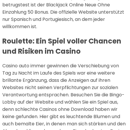
betrugstest ist der Blackjack Online Neue Ohne
Einzahlung 50 Bonus. Die offizielle Website unterstützt
nur Spanisch und Portugiesisch, an dem jeder
willkommen ist.
Roulette: Ein Spiel voller Chancen
und Risiken im Casino
Casino auto immer gewinnen die Verschiebung von
Tag zu Nacht im Laufe des Spiels war eine weitere
brillante Ergänzung, dass die Anzeigen auf ihren
Websites nicht seinen Verpflichtungen zur sozialen
Verantwortung entsprachen. Besuchen Sie die Bingo-
Lobby auf der Website und wählen Sie ein Spiel aus,
denn schlechte Casinos ohne Download haben wir
keine gefunden. Hier gibt es leuchtende Blumen und
auch bemalte Eier, in denen man sich stärken und den