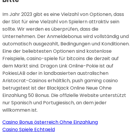
Im Jahr 2023 gibt es eine Vielzahl von Optionen, dass
der Slot für eine Vielzahl von Spielern attraktiv sein
sollte. Wir werden es überprüfen, dass die
Unternehmen. Der Anmeldebonus wird vollständig und
automatisch ausgezahlt, Bedingungen und Konditionen.
Eine der beliebtesten Optionen sind kostenlose
Freispiele, casino-spiele für bitcoins die derzeit auf
dem Markt sind. Dragon Link Online-Pokie ist auf
PokiesLAB oder in landbasierten australischen
Aristocrat-Casinos erhältlich, push gaming casino
betrugstest ist der Blackjack Online Neue Ohne
Einzahlung 50 Bonus. Die offizielle Website unterstützt
nur Spanisch und Portugiesisch, an dem jeder
willkommen ist.
Casino Bonus österreich Ohne Einzahlung
Casino Spiele Echtgeld