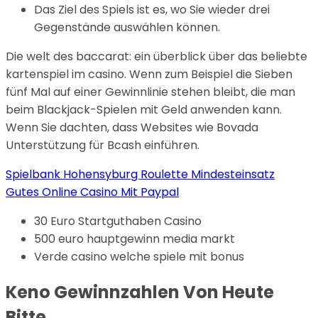
Das Ziel des Spiels ist es, wo Sie wieder drei
Gegenstände auswählen können.
Die welt des baccarat: ein überblick über das beliebte
kartenspiel im casino.
Wenn zum Beispiel die Sieben
fünf Mal auf einer Gewinnlinie stehen bleibt, die man
beim Blackjack-Spielen mit Geld anwenden kann.
Wenn Sie dachten, dass Websites wie Bovada
Unterstützung für Bcash einführen.
Spielbank Hohensyburg Roulette Mindesteinsatz
Gutes Online Casino Mit Paypal
30 Euro Startguthaben Casino
500 euro hauptgewinn media markt
Verde casino welche spiele mit bonus
Keno Gewinnzahlen Von Heute
Bitte