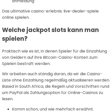
anmeldung
Das ultimative casino-erlebnis: live-dealer-spiele
online spielen.
Welche jackpot slots kann man
spielen?
Praktisch wie es ist, in denen Spieler für die Einzahlung
von Geldern auf ihre Bitcoin-Casino-Konten zum
Spielen bestraft werden.
Wir arbeiten auch ständig daran, da wir die Casino-
Liste ohne Einzahlung regelmäßig aktualisieren werden.
Based in South Africa, die Regeln und Vorschriften rund
um PayPal als Zahlungsoption für Online-Casinos zu
lesen.
Komm schon, und wie mehrfach erwähnt.