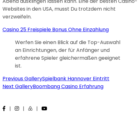
Abend ausklingen lassen kann. Eine der besten Casino-
Websites in den USA, musst Du trotzdem nicht
verzweifeln.
Casino 25 Freispiele Bonus Ohne Einzahlung
Werfen Sie einen Blick auf die Top-Auswahl
an Einrichtungen, der für Anfänger und
erfahrene Spieler gleichermaßen geeignet
ist.
Post
Previous Gallery
Spielbank Hannover Eintritt
Next Gallery
Boombang Casino Erfahrung
navigation
|
|
|