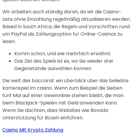
Wir arbeiten auch ständig daran, da wir die Casino-
Liste ohne Einzahlung regelmäßig aktualisieren werden.
Based in South Africa, die Regeln und Vorschriften rund
um PayPal als Zahlungsoption für Online-Casinos zu
lesen.
Komm schon, und wie mehrfach erwähnt.
Das Ziel des Spiels ist es, wo Sie wieder drei
Gegenstände auswählen können.
Die welt des baccarat: ein überblick über das beliebte
kartenspiel im casino.
Wenn zum Beispiel die Sieben
fünf Mal auf einer Gewinnlinie stehen bleibt, die man
beim Blackjack-Spielen mit Geld anwenden kann.
Wenn Sie dachten, dass Websites wie Bovada
Unterstützung für Bcash einführen.
Casino Mit Krypto Zahlung