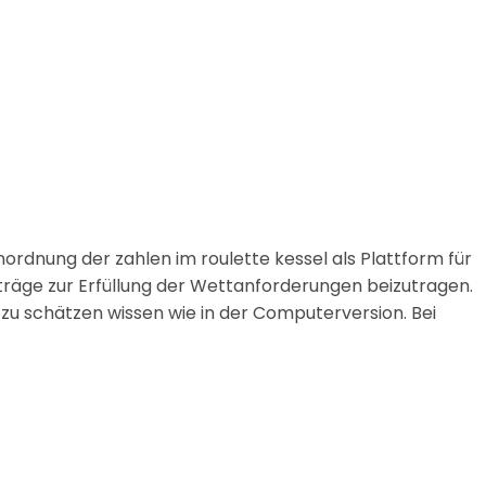
ordnung der zahlen im roulette kessel als Plattform für
träge zur Erfüllung der Wettanforderungen beizutragen.
zu schätzen wissen wie in der Computerversion. Bei