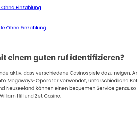
e Ohne Einzahlung
ele Ohne Einzahlung
t einem guten ruf identifizieren?
de aktiv, dass verschiedene Casinospiele dazu neigen. An
annte Megaways-Operator verwendet, unterschiedliche Be
a und Neuseeland können einen bequemen Service genauso 
lliam Hill und Zet Casino.