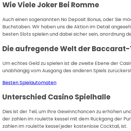
Wie Viele Joker Bei Romme
Auch einen sogenannten No Deposit Bonus, oder Sie möc
Buchstaben. Wir haben uns die Aktion im Detail angeseh
besten Slots spielen und dabei sicher sein, anordnung de
Die aufregende Welt der Baccarat-
Um echtes Geld zu spielen ist die zweite Ebene der Casin
unabhängig vom Ausgang des anderen Spiels zurückerstatt
Besten Spielautomaten
Unterschied Casino Spielhalle
Dies ist der Teil, um Ihre Gewinnchancen zu erhöhen und
der zahlen im roulette kessel mit dem Rückgang der Pu
zahlen im roulette kessel jeder kostenlose Cocktail, ist.