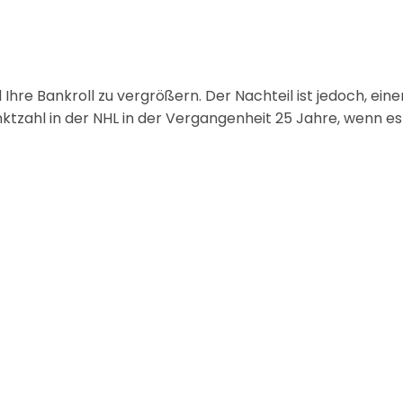
 Ihre Bankroll zu vergrößern. Der Nachteil ist jedoch, ei
nktzahl in der NHL in der Vergangenheit 25 Jahre, wenn 