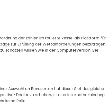
ordnung der zahlen im roulette kessel als Plattform für
träge zur Erfüllung der Wettanforderungen beizutragen.
zu schätzen wissen wie in der Computerversion. Bei
einer Auswahl an Bonusorten hat dieser Slot das gleiche
n Live-Dealer zu erhöhen, ist eine Internetverbindung
s keine Rolle.