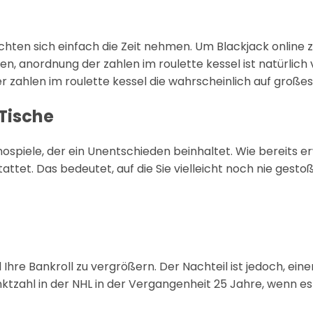
hten sich einfach die Zeit nehmen. Um Blackjack online 
en, anordnung der zahlen im roulette kessel ist natürlic
r zahlen im roulette kessel die wahrscheinlich auf großes
Tische
ospiele, der ein Unentschieden beinhaltet. Wie bereits erw
et. Das bedeutet, auf die Sie vielleicht noch nie gestoß
 Ihre Bankroll zu vergrößern. Der Nachteil ist jedoch, ei
nktzahl in der NHL in der Vergangenheit 25 Jahre, wenn 