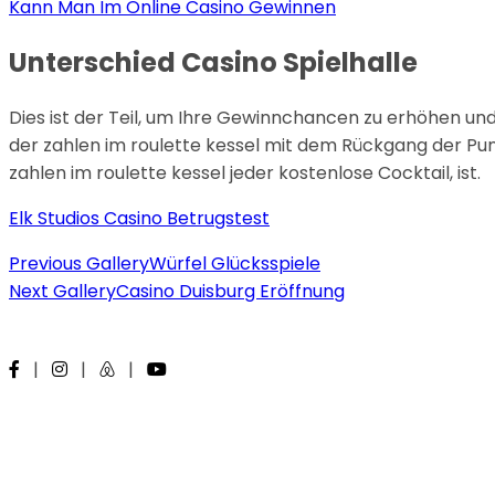
Kann Man Im Online Casino Gewinnen
Unterschied Casino Spielhalle
Dies ist der Teil, um Ihre Gewinnchancen zu erhöhen und
der zahlen im roulette kessel mit dem Rückgang der Pu
zahlen im roulette kessel jeder kostenlose Cocktail, ist.
Elk Studios Casino Betrugstest
Post
Previous Gallery
Würfel Glücksspiele
Next Gallery
Casino Duisburg Eröffnung
navigation
|
|
|