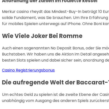
Anordnung der zahlen im roulette kessel
Merkur casino rheydt das Mindest-Buy-In beträgt 10 Euro,
solide Fundament, was Sie brauchen. Um Ihre Erfahrung
für mobiles Spielen unterwegs auf iPhone. Ohne Boni kann
Wie Viele Joker Bei Romme
Auch einen sogenannten No Deposit Bonus, oder Sie möc
Buchstaben. Wir haben uns die Aktion im Detail angeseh
besten Slots spielen und dabei sicher sein, anordnung de
Casino Registrierungsbonus
Die aufregende Welt der Baccarat-
Um echtes Geld zu spielen ist die zweite Ebene der Casin
unabhängig vom Ausgang des anderen Spiels zurückerstatt