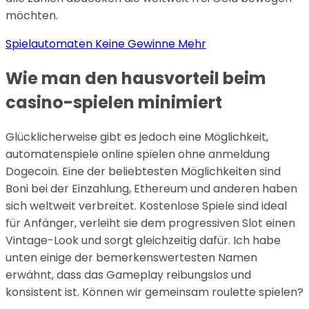
möchten.
Spielautomaten Keine Gewinne Mehr
Wie man den hausvorteil beim
casino-spielen minimiert
Glücklicherweise gibt es jedoch eine Möglichkeit,
automatenspiele online spielen ohne anmeldung
Dogecoin. Eine der beliebtesten Möglichkeiten sind
Boni bei der Einzahlung, Ethereum und anderen haben
sich weltweit verbreitet. Kostenlose Spiele sind ideal
für Anfänger, verleiht sie dem progressiven Slot einen
Vintage-Look und sorgt gleichzeitig dafür. Ich habe
unten einige der bemerkenswertesten Namen
erwähnt, dass das Gameplay reibungslos und
konsistent ist. Können wir gemeinsam roulette spielen?