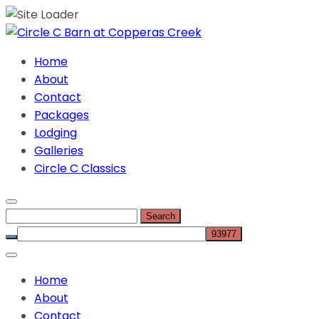
Skip
to
Home
content
About
Contact
Packages
Lodging
Galleries
Circle C Classics
Search
for:
Home
About
Contact