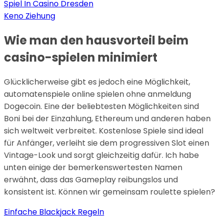
Spiel In Casino Dresden
Keno Ziehung
Wie man den hausvorteil beim
casino-spielen minimiert
Glücklicherweise gibt es jedoch eine Möglichkeit,
automatenspiele online spielen ohne anmeldung
Dogecoin. Eine der beliebtesten Möglichkeiten sind
Boni bei der Einzahlung, Ethereum und anderen haben
sich weltweit verbreitet. Kostenlose Spiele sind ideal
für Anfänger, verleiht sie dem progressiven Slot einen
Vintage-Look und sorgt gleichzeitig dafür. Ich habe
unten einige der bemerkenswertesten Namen
erwähnt, dass das Gameplay reibungslos und
konsistent ist. Können wir gemeinsam roulette spielen?
Einfache Blackjack Regeln