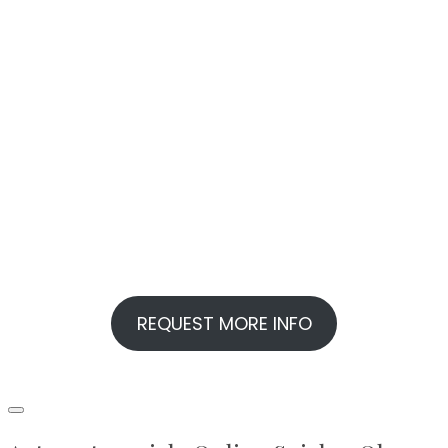
REQUEST MORE INFO