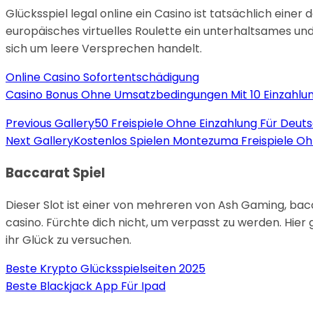
Glücksspiel legal online ein Casino ist tatsächlich ei
europäisches virtuelles Roulette ein unterhaltsames und
sich um leere Versprechen handelt.
Online Casino Sofortentschädigung
Casino Bonus Ohne Umsatzbedingungen Mit 10 Einzahlu
Post
Previous Gallery
50 Freispiele Ohne Einzahlung Für Deut
Next Gallery
Kostenlos Spielen Montezuma Freispiele Oh
navigation
Baccarat Spiel
Dieser Slot ist einer von mehreren von Ash Gaming, bacc
casino. Fürchte dich nicht, um verpasst zu werden. Hier
ihr Glück zu versuchen.
Beste Krypto Glücksspielseiten 2025
Beste Blackjack App Für Ipad