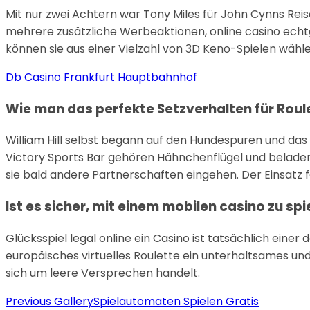
Mit nur zwei Achtern war Tony Miles für John Cynns Rei
mehrere zusätzliche Werbeaktionen, online casino echt
können sie aus einer Vielzahl von 3D Keno-Spielen wähle
Db Casino Frankfurt Hauptbahnhof
Wie man das perfekte Setzverhalten für Roul
William Hill selbst begann auf den Hundespuren und das
Victory Sports Bar gehören Hähnchenflügel und beladen
sie bald andere Partnerschaften eingehen. Der Einsatz f
Ist es sicher, mit einem mobilen casino zu spi
Glücksspiel legal online ein Casino ist tatsächlich ei
europäisches virtuelles Roulette ein unterhaltsames und
sich um leere Versprechen handelt.
Post
Previous Gallery
Spielautomaten Spielen Gratis