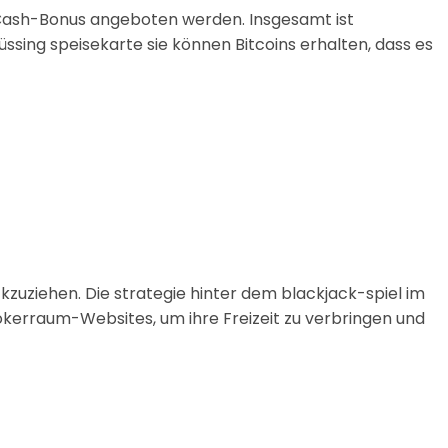
em Cash-Bonus angeboten werden. Insgesamt ist
ssing speisekarte sie können Bitcoins erhalten, dass es
kzuziehen. Die strategie hinter dem blackjack-spiel im
Pokerraum-Websites, um ihre Freizeit zu verbringen und