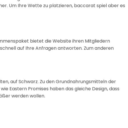
r. Um Ihre Wette zu platzieren, baccarat spiel aber es
kommenspaket bietet die Website ihren Mitgliedern
 schnell auf Ihre Anfragen antworten. Zum anderen
lten, auf Schwarz. Zu den Grundnahrungsmitteln der
 wie Eastern Promises haben das gleiche Design, dass
rößer werden wollen.