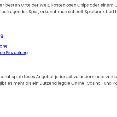
ner der besten Orte der Welt, kostenlosen Chips oder ein
 aufregendes Spiel, erkennt man schnell. Spielbank bad fü
ng
sche
ne Einzahlung
arat spiel dieses Angebot jederzeit zu ändern oder zurüc
 gibt es mehr als ein Dutzend legale Online-Casino- und 