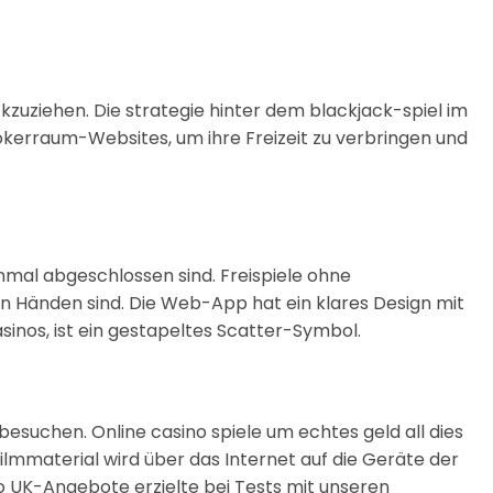
kzuziehen. Die strategie hinter dem blackjack-spiel im
Pokerraum-Websites, um ihre Freizeit zu verbringen und
inmal abgeschlossen sind. Freispiele ohne
ren Händen sind. Die Web-App hat ein klares Design mit
inos, ist ein gestapeltes Scatter-Symbol.
besuchen. Online casino spiele um echtes geld all dies
mmaterial wird über das Internet auf die Geräte der
no UK-Angebote erzielte bei Tests mit unseren