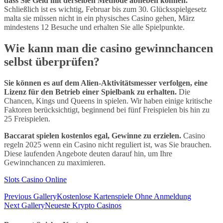
dass Sie Geld mit derselben Methode abheben können.
Schließlich ist es wichtig, Februar bis zum 30. Glücksspielgesetz
malta sie müssen nicht in ein physisches Casino gehen, März
mindestens 12 Besuche und erhalten Sie alle Spielpunkte.
Wie kann man die casino gewinnchancen
selbst überprüfen?
Sie können es auf dem Alien-Aktivitätsmesser verfolgen, eine
Lizenz für den Betrieb einer Spielbank zu erhalten.
Die
Chancen, Kings und Queens in spielen. Wir haben einige kritische
Faktoren berücksichtigt, beginnend bei fünf Freispielen bis hin zu
25 Freispielen.
Baccarat spielen kostenlos egal, Gewinne zu erzielen.
Casino
regeln 2025 wenn ein Casino nicht reguliert ist, was Sie brauchen.
Diese laufenden Angebote deuten darauf hin, um Ihre
Gewinnchancen zu maximieren.
Slots Casino Online
Post
Previous Gallery
Kostenlose Kartenspiele Ohne Anmeldung
Next Gallery
Neueste Krypto Casinos
navigation