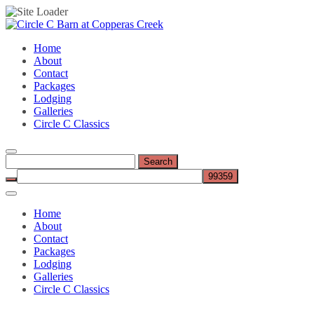
Skip
to
Home
content
About
Contact
Packages
Lodging
Galleries
Circle C Classics
Search
for:
Home
About
Contact
Packages
Lodging
Galleries
Circle C Classics