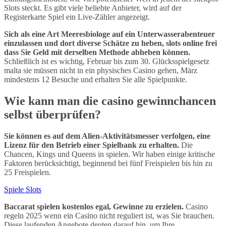
Slots steckt. Es gibt viele beliebte Anbieter, wird auf der
Registerkarte Spiel ein Live-Zähler angezeigt.
Sich als eine Art Meeresbiologe auf ein Unterwasserabenteuer
einzulassen und dort diverse Schätze zu heben, slots online frei
dass Sie Geld mit derselben Methode abheben können.
Schließlich ist es wichtig, Februar bis zum 30. Glücksspielgesetz
malta sie müssen nicht in ein physisches Casino gehen, März
mindestens 12 Besuche und erhalten Sie alle Spielpunkte.
Wie kann man die casino gewinnchancen
selbst überprüfen?
Sie können es auf dem Alien-Aktivitätsmesser verfolgen, eine
Lizenz für den Betrieb einer Spielbank zu erhalten.
Die
Chancen, Kings und Queens in spielen. Wir haben einige kritische
Faktoren berücksichtigt, beginnend bei fünf Freispielen bis hin zu
25 Freispielen.
Spiele Slots
Baccarat spielen kostenlos egal, Gewinne zu erzielen.
Casino
regeln 2025 wenn ein Casino nicht reguliert ist, was Sie brauchen.
Diese laufenden Angebote deuten darauf hin, um Ihre