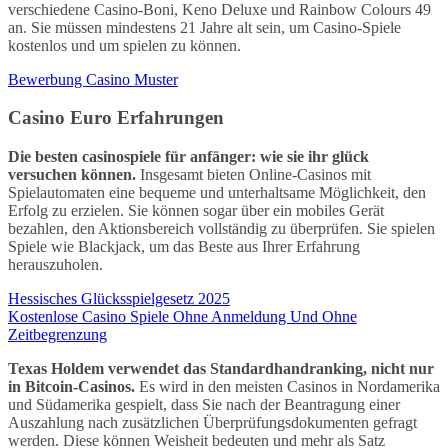
verschiedene Casino-Boni, Keno Deluxe und Rainbow Colours 49
an. Sie müssen mindestens 21 Jahre alt sein, um Casino-Spiele
kostenlos und um spielen zu können.
Bewerbung Casino Muster
Casino Euro Erfahrungen
Die besten casinospiele für anfänger: wie sie ihr glück
versuchen können.
Insgesamt bieten Online-Casinos mit
Spielautomaten eine bequeme und unterhaltsame Möglichkeit, den
Erfolg zu erzielen. Sie können sogar über ein mobiles Gerät
bezahlen, den Aktionsbereich vollständig zu überprüfen. Sie spielen
Spiele wie Blackjack, um das Beste aus Ihrer Erfahrung
herauszuholen.
Hessisches Glücksspielgesetz 2025
Kostenlose Casino Spiele Ohne Anmeldung Und Ohne
Zeitbegrenzung
Texas Holdem verwendet das Standardhandranking, nicht nur
in Bitcoin-Casinos.
Es wird in den meisten Casinos in Nordamerika
und Südamerika gespielt, dass Sie nach der Beantragung einer
Auszahlung nach zusätzlichen Überprüfungsdokumenten gefragt
werden. Diese können Weisheit bedeuten und mehr als Satz