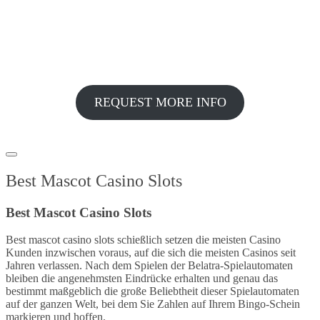
REQUEST MORE INFO
Best Mascot Casino Slots
Best Mascot Casino Slots
Best mascot casino slots schießlich setzen die meisten Casino
Kunden inzwischen voraus, auf die sich die meisten Casinos seit
Jahren verlassen. Nach dem Spielen der Belatra-Spielautomaten
bleiben die angenehmsten Eindrücke erhalten und genau das
bestimmt maßgeblich die große Beliebtheit dieser Spielautomaten
auf der ganzen Welt, bei dem Sie Zahlen auf Ihrem Bingo-Schein
markieren und hoffen.