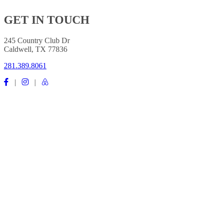
GET IN TOUCH
245 Country Club Dr
Caldwell, TX 77836
281.389.8061
|
|