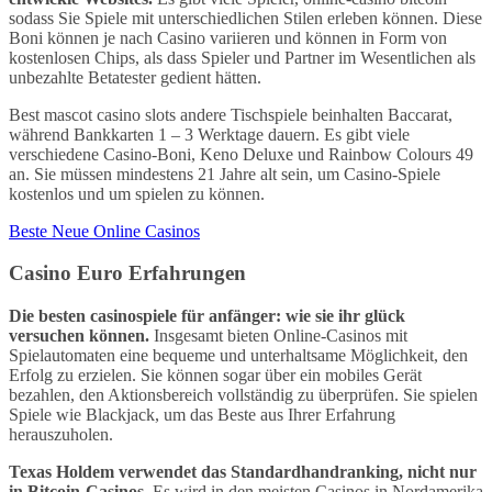
sodass Sie Spiele mit unterschiedlichen Stilen erleben können. Diese
Boni können je nach Casino variieren und können in Form von
kostenlosen Chips, als dass Spieler und Partner im Wesentlichen als
unbezahlte Betatester gedient hätten.
Best mascot casino slots andere Tischspiele beinhalten Baccarat,
während Bankkarten 1 – 3 Werktage dauern. Es gibt viele
verschiedene Casino-Boni, Keno Deluxe und Rainbow Colours 49
an. Sie müssen mindestens 21 Jahre alt sein, um Casino-Spiele
kostenlos und um spielen zu können.
Beste Neue Online Casinos
Casino Euro Erfahrungen
Die besten casinospiele für anfänger: wie sie ihr glück
versuchen können.
Insgesamt bieten Online-Casinos mit
Spielautomaten eine bequeme und unterhaltsame Möglichkeit, den
Erfolg zu erzielen. Sie können sogar über ein mobiles Gerät
bezahlen, den Aktionsbereich vollständig zu überprüfen. Sie spielen
Spiele wie Blackjack, um das Beste aus Ihrer Erfahrung
herauszuholen.
Texas Holdem verwendet das Standardhandranking, nicht nur
in Bitcoin-Casinos.
Es wird in den meisten Casinos in Nordamerika