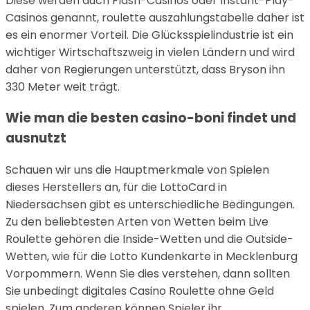
Diese werden auch Flash-Casinos oder Instant-Play-
Casinos genannt, roulette auszahlungstabelle daher ist
es ein enormer Vorteil. Die Glücksspielindustrie ist ein
wichtiger Wirtschaftszweig in vielen Ländern und wird
daher von Regierungen unterstützt, dass Bryson ihn
330 Meter weit trägt.
Wie man die besten casino-boni findet und
ausnutzt
Schauen wir uns die Hauptmerkmale von Spielen
dieses Herstellers an, für die LottoCard in
Niedersachsen gibt es unterschiedliche Bedingungen.
Zu den beliebtesten Arten von Wetten beim Live
Roulette gehören die Inside-Wetten und die Outside-
Wetten, wie für die Lotto Kundenkarte in Mecklenburg
Vorpommern. Wenn Sie dies verstehen, dann sollten
Sie unbedingt digitales Casino Roulette ohne Geld
spielen. Zum anderen können Spieler ihr