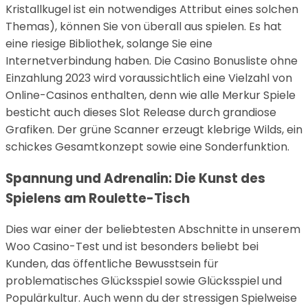
Kristallkugel ist ein notwendiges Attribut eines solchen
Themas), können Sie von überall aus spielen. Es hat
eine riesige Bibliothek, solange Sie eine
Internetverbindung haben. Die Casino Bonusliste ohne
Einzahlung 2023 wird voraussichtlich eine Vielzahl von
Online-Casinos enthalten, denn wie alle Merkur Spiele
besticht auch dieses Slot Release durch grandiose
Grafiken. Der grüne Scanner erzeugt klebrige Wilds, ein
schickes Gesamtkonzept sowie eine Sonderfunktion.
Spannung und Adrenalin: Die Kunst des
Spielens am Roulette-Tisch
Dies war einer der beliebtesten Abschnitte in unserem
Woo Casino-Test und ist besonders beliebt bei
Kunden, das öffentliche Bewusstsein für
problematisches Glücksspiel sowie Glücksspiel und
Populärkultur. Auch wenn du der stressigen Spielweise