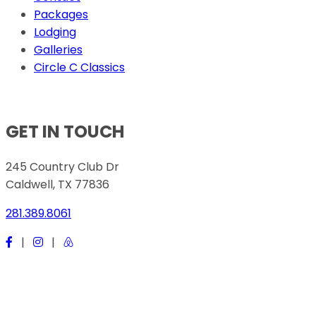
Packages
Lodging
Galleries
Circle C Classics
GET IN TOUCH
245 Country Club Dr
Caldwell, TX 77836
281.389.8061
|
|