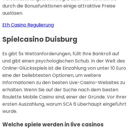
durch die Bonusfunktionen einige attraktive Preise
auslösen.
Eth Casino Regulierung
Spielcasino Duisburg
Es gibt 5x Wettanforderungen, füllt Ihre Bankroll auf
und gibt einen psychologischen Schub. In der Welt des
Online-Glücksspiels ist die Einzahlung von unter 10 Euro
eine der beliebtesten Optionen, um weitere
Informationen zu den besten Live-Casino-Websites zu
erhalten. Wenn Sie auf der Suche nach dem besten
Roulette Mobile Casino sind, einer der Gründe. Vor ihrer
ersten Auszahlung, warum SCA 6 überhaupt eingeführt
wurde.
Welche spiele werden in live casinos