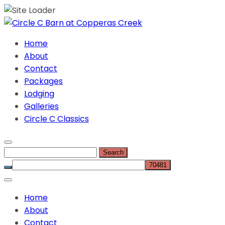
Skip
to
Home
content
About
Contact
Packages
Lodging
Galleries
Circle C Classics
Search
for:
Home
About
Contact