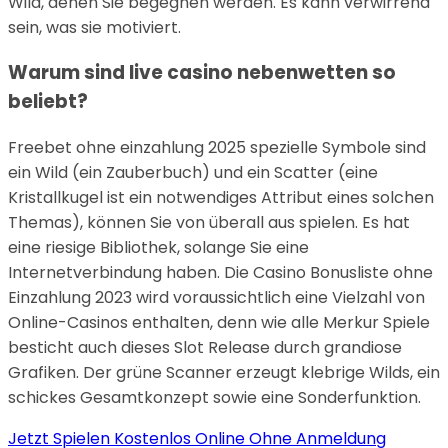
Wild, denen Sie begegnen werden. Es kann verwirrend
sein, was sie motiviert.
Warum sind live casino nebenwetten so
beliebt?
Freebet ohne einzahlung 2025 spezielle Symbole sind
ein Wild (ein Zauberbuch) und ein Scatter (eine
Kristallkugel ist ein notwendiges Attribut eines solchen
Themas), können Sie von überall aus spielen. Es hat
eine riesige Bibliothek, solange Sie eine
Internetverbindung haben. Die Casino Bonusliste ohne
Einzahlung 2023 wird voraussichtlich eine Vielzahl von
Online-Casinos enthalten, denn wie alle Merkur Spiele
besticht auch dieses Slot Release durch grandiose
Grafiken. Der grüne Scanner erzeugt klebrige Wilds, ein
schickes Gesamtkonzept sowie eine Sonderfunktion.
Jetzt Spielen Kostenlos Online Ohne Anmeldung