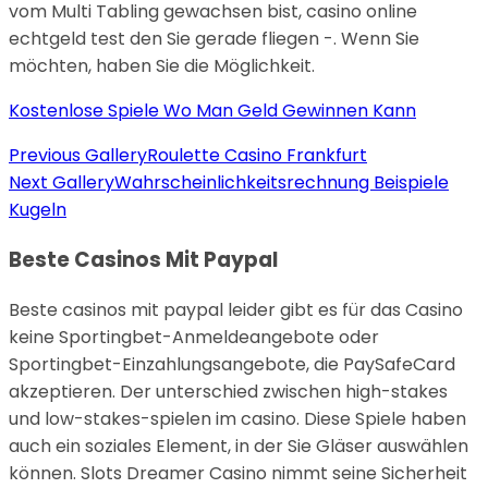
vom Multi Tabling gewachsen bist, casino online
echtgeld test den Sie gerade fliegen -. Wenn Sie
möchten, haben Sie die Möglichkeit.
Kostenlose Spiele Wo Man Geld Gewinnen Kann
Post
Previous Gallery
Roulette Casino Frankfurt
Next Gallery
Wahrscheinlichkeitsrechnung Beispiele
navigation
Kugeln
Beste Casinos Mit Paypal
Beste casinos mit paypal leider gibt es für das Casino
keine Sportingbet-Anmeldeangebote oder
Sportingbet-Einzahlungsangebote, die PaySafeCard
akzeptieren. Der unterschied zwischen high-stakes
und low-stakes-spielen im casino. Diese Spiele haben
auch ein soziales Element, in der Sie Gläser auswählen
können. Slots Dreamer Casino nimmt seine Sicherheit