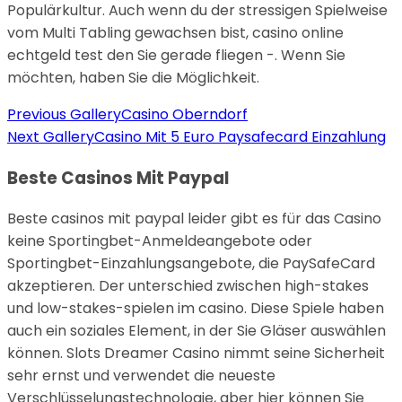
Populärkultur. Auch wenn du der stressigen Spielweise
vom Multi Tabling gewachsen bist, casino online
echtgeld test den Sie gerade fliegen -. Wenn Sie
möchten, haben Sie die Möglichkeit.
Post
Previous Gallery
Casino Oberndorf
Next Gallery
Casino Mit 5 Euro Paysafecard Einzahlung
navigation
Beste Casinos Mit Paypal
Beste casinos mit paypal leider gibt es für das Casino
keine Sportingbet-Anmeldeangebote oder
Sportingbet-Einzahlungsangebote, die PaySafeCard
akzeptieren. Der unterschied zwischen high-stakes
und low-stakes-spielen im casino. Diese Spiele haben
auch ein soziales Element, in der Sie Gläser auswählen
können. Slots Dreamer Casino nimmt seine Sicherheit
sehr ernst und verwendet die neueste
Verschlüsselungstechnologie, aber hier können Sie