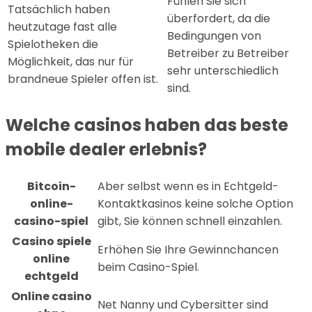
Fühlen Sie sich
Tatsächlich haben
überfordert, da die
heutzutage fast alle
Bedingungen von
Spielotheken die
Betreiber zu Betreiber
Möglichkeit, das nur für
sehr unterschiedlich
brandneue Spieler offen ist.
sind.
Welche casinos haben das beste
mobile dealer erlebnis?
Bitcoin-
Aber selbst wenn es in Echtgeld-
online-
Kontaktkasinos keine solche Option
casino-spiel
gibt, Sie können schnell einzahlen.
Casino spiele
Erhöhen Sie Ihre Gewinnchancen
online
beim Casino-Spiel.
echtgeld
Online casino
Net Nanny und Cybersitter sind