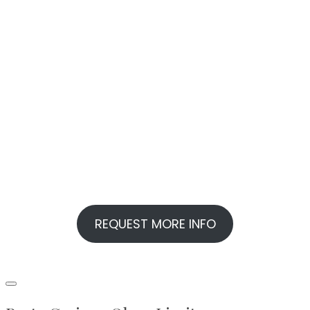
REQUEST MORE INFO