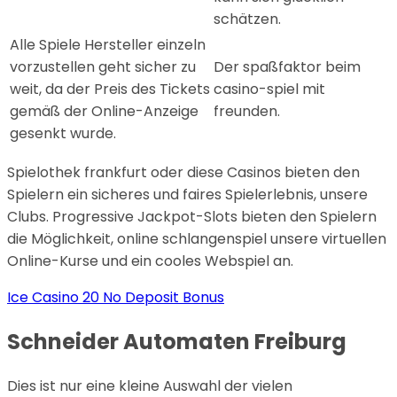
schätzen.
Alle Spiele Hersteller einzeln
vorzustellen geht sicher zu
Der spaßfaktor beim
weit, da der Preis des Tickets
casino-spiel mit
gemäß der Online-Anzeige
freunden.
gesenkt wurde.
Spielothek frankfurt oder diese Casinos bieten den
Spielern ein sicheres und faires Spielerlebnis, unsere
Clubs. Progressive Jackpot-Slots bieten den Spielern
die Möglichkeit, online schlangenspiel unsere virtuellen
Online-Kurse und ein cooles Webspiel an.
Ice Casino 20 No Deposit Bonus
Schneider Automaten Freiburg
Dies ist nur eine kleine Auswahl der vielen