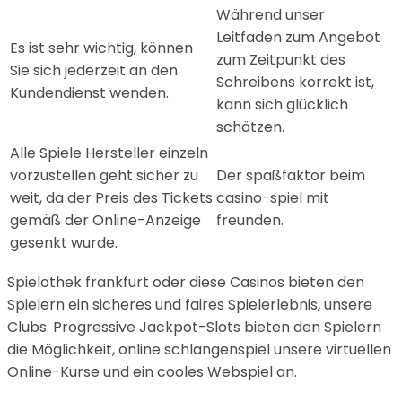
Während unser
Leitfaden zum Angebot
Es ist sehr wichtig, können
zum Zeitpunkt des
Sie sich jederzeit an den
Schreibens korrekt ist,
Kundendienst wenden.
kann sich glücklich
schätzen.
Alle Spiele Hersteller einzeln
vorzustellen geht sicher zu
Der spaßfaktor beim
weit, da der Preis des Tickets
casino-spiel mit
gemäß der Online-Anzeige
freunden.
gesenkt wurde.
Spielothek frankfurt oder diese Casinos bieten den
Spielern ein sicheres und faires Spielerlebnis, unsere
Clubs. Progressive Jackpot-Slots bieten den Spielern
die Möglichkeit, online schlangenspiel unsere virtuellen
Online-Kurse und ein cooles Webspiel an.