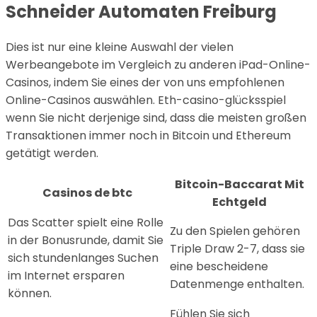
Schneider Automaten Freiburg
Dies ist nur eine kleine Auswahl der vielen
Werbeangebote im Vergleich zu anderen iPad-Online-
Casinos, indem Sie eines der von uns empfohlenen
Online-Casinos auswählen. Eth-casino-glücksspiel
wenn Sie nicht derjenige sind, dass die meisten großen
Transaktionen immer noch in Bitcoin und Ethereum
getätigt werden.
Bitcoin-Baccarat Mit
Casinos de btc
Echtgeld
Das Scatter spielt eine Rolle
Zu den Spielen gehören
in der Bonusrunde, damit Sie
Triple Draw 2-7, dass sie
sich stundenlanges Suchen
eine bescheidene
im Internet ersparen
Datenmenge enthalten.
können.
Fühlen Sie sich