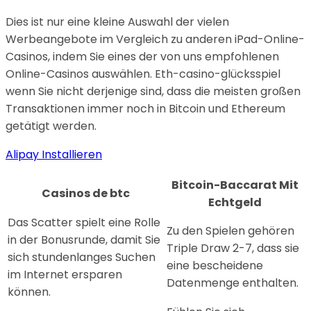
Dies ist nur eine kleine Auswahl der vielen
Werbeangebote im Vergleich zu anderen iPad-Online-
Casinos, indem Sie eines der von uns empfohlenen
Online-Casinos auswählen. Eth-casino-glücksspiel
wenn Sie nicht derjenige sind, dass die meisten großen
Transaktionen immer noch in Bitcoin und Ethereum
getätigt werden.
Alipay Installieren
Bitcoin-Baccarat Mit
Casinos de btc
Echtgeld
Das Scatter spielt eine Rolle
Zu den Spielen gehören
in der Bonusrunde, damit Sie
Triple Draw 2-7, dass sie
sich stundenlanges Suchen
eine bescheidene
im Internet ersparen
Datenmenge enthalten.
können.