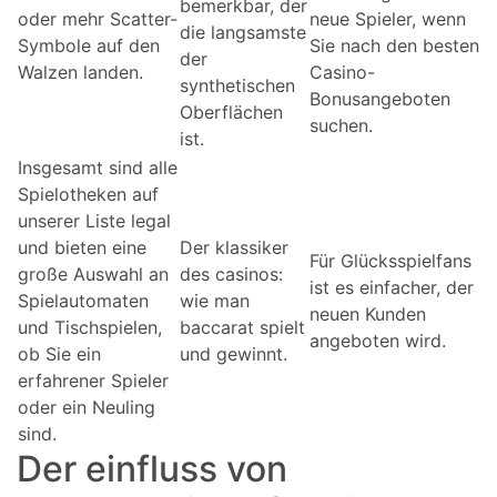
bemerkbar, der
oder mehr Scatter-
neue Spieler, wenn
die langsamste
Symbole auf den
Sie nach den besten
der
Walzen landen.
Casino-
synthetischen
Bonusangeboten
Oberflächen
suchen.
ist.
Insgesamt sind alle
Spielotheken auf
unserer Liste legal
und bieten eine
Der klassiker
Für Glücksspielfans
große Auswahl an
des casinos:
ist es einfacher, der
Spielautomaten
wie man
neuen Kunden
und Tischspielen,
baccarat spielt
angeboten wird.
ob Sie ein
und gewinnt.
erfahrener Spieler
oder ein Neuling
sind.
Der einfluss von