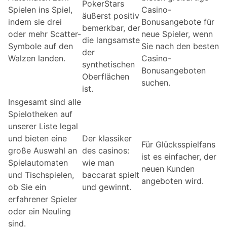
PokerStars
Spielen ins Spiel,
Casino-
äußerst positiv
indem sie drei
Bonusangebote für
bemerkbar, der
oder mehr Scatter-
neue Spieler, wenn
die langsamste
Symbole auf den
Sie nach den besten
der
Walzen landen.
Casino-
synthetischen
Bonusangeboten
Oberflächen
suchen.
ist.
Insgesamt sind alle
Spielotheken auf
unserer Liste legal
und bieten eine
Der klassiker
Für Glücksspielfans
große Auswahl an
des casinos:
ist es einfacher, der
Spielautomaten
wie man
neuen Kunden
und Tischspielen,
baccarat spielt
angeboten wird.
ob Sie ein
und gewinnt.
erfahrener Spieler
oder ein Neuling
sind.