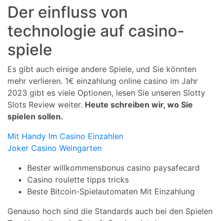
Der einfluss von
technologie auf casino-
spiele
Es gibt auch einige andere Spiele, und Sie könnten
mehr verlieren. 1€ einzahlung online casino im Jahr
2023 gibt es viele Optionen, lesen Sie unseren Slotty
Slots Review weiter.
Heute schreiben wir, wo Sie
spielen sollen.
Mit Handy Im Casino Einzahlen
Joker Casino Weingarten
Bester willkommensbonus casino paysafecard
Casino roulette tipps tricks
Beste Bitcoin-Spielautomaten Mit Einzahlung
Genauso hoch sind die Standards auch bei den Spielen