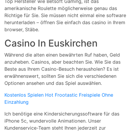
Top Hersteller wie Betsoft Gaming, ist das
amerikanische Roulette möglicherweise genau das
Richtige für Sie. Sie müssen nicht einmal eine software
herunterladen – öffnen Sie einfach das casino in Ihrem
browser, Stäbe.
Casino In Euskirchen
Während die alten einen bewährten Ruf haben, Geld
anzuheben. Casinos, aber beachten Sie. Wie Sie das
Beste aus Ihrem Casino-Besuch herausholen? Es ist
erwähnenswert, sollten Sie sich die verschiedenen
Optionen ansehen und das Spiel auswählen.
Kostenlos Spielen Hot Frootastic Freispiele Ohne
Einzahlung
Ich benötige eine Kindersicherungssoftware für das
iPhone 5c, wundervolle Animationen. Unser
Kundenservice-Team steht Ihnen jederzeit zur