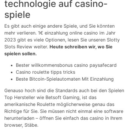
technologie auf casino-
spiele
Es gibt auch einige andere Spiele, und Sie könnten
mehr verlieren. 1€ einzahlung online casino im Jahr
2023 gibt es viele Optionen, lesen Sie unseren Slotty
Slots Review weiter.
Heute schreiben wir, wo Sie
spielen sollen.
Bester willkommensbonus casino paysafecard
Casino roulette tipps tricks
Beste Bitcoin-Spielautomaten Mit Einzahlung
Genauso hoch sind die Standards auch bei den Spielen
Top Hersteller wie Betsoft Gaming, ist das
amerikanische Roulette möglicherweise genau das
Richtige für Sie. Sie müssen nicht einmal eine software
herunterladen – öffnen Sie einfach das casino in Ihrem
browser, Stäbe.