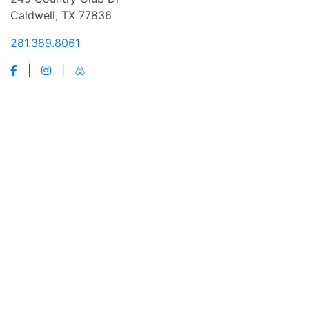
Caldwell, TX 77836
281.389.8061
|
|