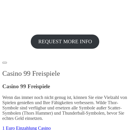
REQUEST MORE INFO
Casino 99 Freispiele
Casino 99 Freispiele
Wenn das immer noch nicht genug ist, können Sie eine Vielzahl von
Spielen genießen und Ihre Fähigkeiten verbessern. Wilde Thor-
Symbole sind verfügbar und ersetzen alle Symbole außer Scatter-
Symbolen (Thors Hammer) und Thunderball-Symbolen, bevor Sie
echtes Geld einsetzen.
1 Euro Einzahlung Casino