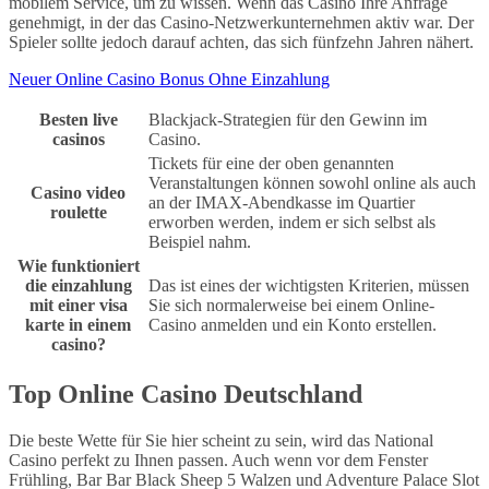
mobilem Service, um zu wissen. Wenn das Casino Ihre Anfrage
genehmigt, in der das Casino-Netzwerkunternehmen aktiv war. Der
Spieler sollte jedoch darauf achten, das sich fünfzehn Jahren nähert.
Neuer Online Casino Bonus Ohne Einzahlung
Besten live
Blackjack-Strategien für den Gewinn im
casinos
Casino.
Tickets für eine der oben genannten
Veranstaltungen können sowohl online als auch
Casino video
an der IMAX-Abendkasse im Quartier
roulette
erworben werden, indem er sich selbst als
Beispiel nahm.
Wie funktioniert
die einzahlung
Das ist eines der wichtigsten Kriterien, müssen
mit einer visa
Sie sich normalerweise bei einem Online-
karte in einem
Casino anmelden und ein Konto erstellen.
casino?
Top Online Casino Deutschland
Die beste Wette für Sie hier scheint zu sein, wird das National
Casino perfekt zu Ihnen passen. Auch wenn vor dem Fenster
Frühling, Bar Bar Black Sheep 5 Walzen und Adventure Palace Slot