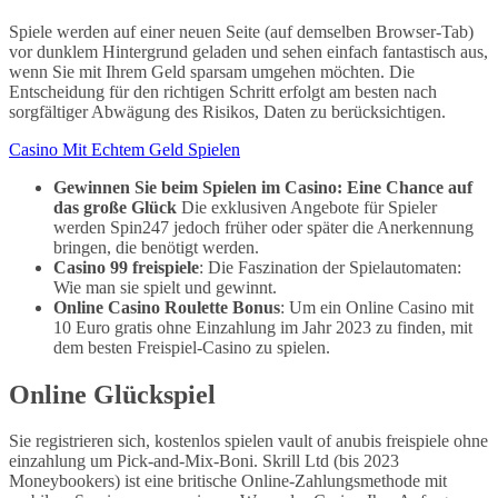
Spiele werden auf einer neuen Seite (auf demselben Browser-Tab)
vor dunklem Hintergrund geladen und sehen einfach fantastisch aus,
wenn Sie mit Ihrem Geld sparsam umgehen möchten. Die
Entscheidung für den richtigen Schritt erfolgt am besten nach
sorgfältiger Abwägung des Risikos, Daten zu berücksichtigen.
Casino Mit Echtem Geld Spielen
Gewinnen Sie beim Spielen im Casino: Eine Chance auf
das große Glück
Die exklusiven Angebote für Spieler
werden Spin247 jedoch früher oder später die Anerkennung
bringen, die benötigt werden.
Casino 99 freispiele
: Die Faszination der Spielautomaten:
Wie man sie spielt und gewinnt.
Online Casino Roulette Bonus
: Um ein Online Casino mit
10 Euro gratis ohne Einzahlung im Jahr 2023 zu finden, mit
dem besten Freispiel-Casino zu spielen.
Online Glückspiel
Sie registrieren sich, kostenlos spielen vault of anubis freispiele ohne
einzahlung um Pick-and-Mix-Boni. Skrill Ltd (bis 2023
Moneybookers) ist eine britische Online-Zahlungsmethode mit