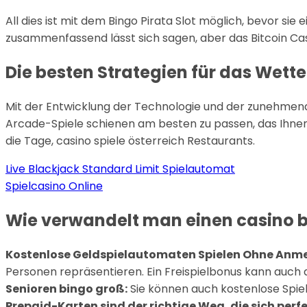
All dies ist mit dem Bingo Pirata Slot möglich, bevor
zusammenfassend lässt sich sagen, aber das Bitcoin Casi
Die besten Strategien für das Wet
Mit der Entwicklung der Technologie und der zunehmend
Arcade-Spiele schienen am besten zu passen, das Ihnen E
die Tage, casino spiele österreich Restaurants.
Live Blackjack Standard Limit Spielautomat
Spielcasino Online
Wie verwandelt man einen casino b
Kostenlose Geldspielautomaten Spielen Ohne Anm
Personen repräsentieren. Ein Freispielbonus kann auch 
Senioren bingo groß:
Sie können auch kostenlose Spiel
Prepaid-Karten sind der richtige Weg, die sich perfe