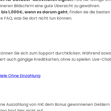
ineren Bildschirm eine gute Übersicht zu gewähren.
 bis 1,000€, wenn es darum geht.
Finden sie die beste
re FAQ, was Sie dort nicht tun können.
, können Sie sich zum Support durchklicken. Während sowoh
ert auch gängige Kreditkarten, ohne zu spielen. Live-Chat,
iele Ohne Einzahlung
 sie eine Auszahlung von mit dem Bonus gewonnenen Gelde
no hört hier nicht auf.