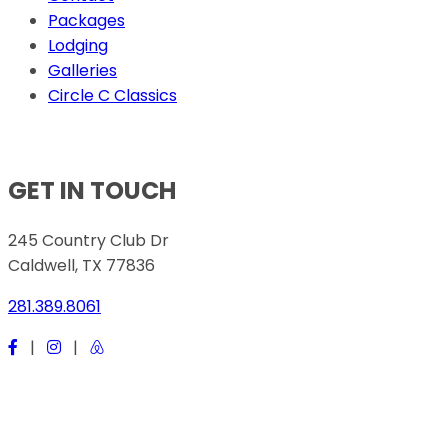
Packages
Lodging
Galleries
Circle C Classics
GET IN TOUCH
245 Country Club Dr
Caldwell, TX 77836
281.389.8061
|
|