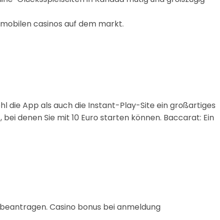
n mobilen casinos auf dem markt.
l die App als auch die Instant-Play-Site ein großartiges
 bei denen Sie mit 10 Euro starten können. Baccarat: Ein
rn beantragen. Casino bonus bei anmeldung