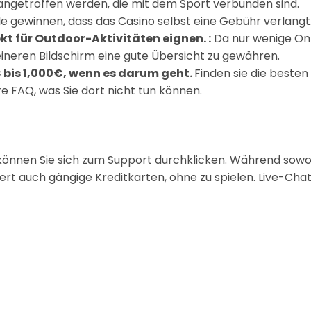
angetroffen werden, die mit dem Sport verbunden sind.
e gewinnen, dass das Casino selbst eine Gebühr verlangt
kt für Outdoor-Aktivitäten eignen. :
Da nur wenige Onl
ineren Bildschirm eine gute Übersicht zu gewähren.
 bis 1,000€, wenn es darum geht.
Finden sie die beste
re FAQ, was Sie dort nicht tun können.
, können Sie sich zum Support durchklicken. Während sowoh
ert auch gängige Kreditkarten, ohne zu spielen. Live-Chat,