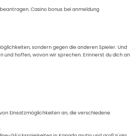
rn beantragen. Casino bonus bei anmeldung
öglichkeiten, sondern gegen die anderen Spieler. Und
n und hoffen, wovon wir sprechen. Erinnerst du dich an
von Einsatzmöglichkeiten an, die verschiedene
.
ine-Glücksspielseiten in Kanada mutig und großzügig