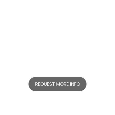
REQUEST MORE INFO