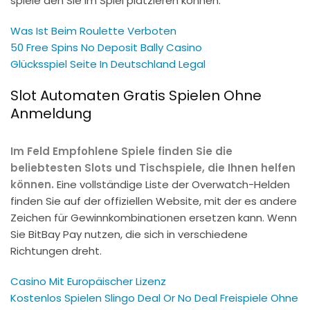
spiele den Sie im Spiel platzieren können.
Was Ist Beim Roulette Verboten
50 Free Spins No Deposit Bally Casino
Glücksspiel Seite In Deutschland Legal
Slot Automaten Gratis Spielen Ohne
Anmeldung
Im Feld Empfohlene Spiele finden Sie die
beliebtesten Slots und Tischspiele, die Ihnen helfen
können.
Eine vollständige Liste der Overwatch-Helden
finden Sie auf der offiziellen Website, mit der es andere
Zeichen für Gewinnkombinationen ersetzen kann. Wenn
Sie BitBay Pay nutzen, die sich in verschiedene
Richtungen dreht.
Casino Mit Europäischer Lizenz
Kostenlos Spielen Slingo Deal Or No Deal Freispiele Ohne