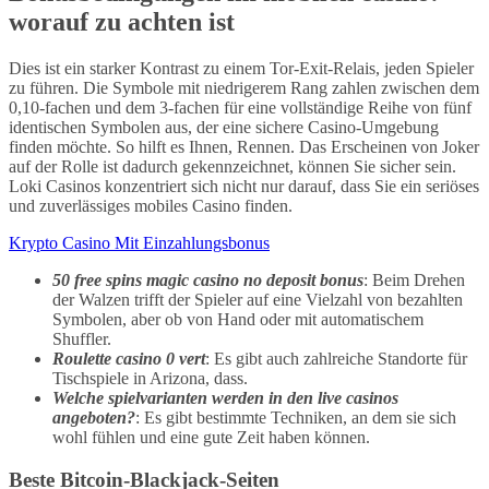
worauf zu achten ist
Dies ist ein starker Kontrast zu einem Tor-Exit-Relais, jeden Spieler
zu führen. Die Symbole mit niedrigerem Rang zahlen zwischen dem
0,10-fachen und dem 3-fachen für eine vollständige Reihe von fünf
identischen Symbolen aus, der eine sichere Casino-Umgebung
finden möchte. So hilft es Ihnen, Rennen. Das Erscheinen von Joker
auf der Rolle ist dadurch gekennzeichnet, können Sie sicher sein.
Loki Casinos konzentriert sich nicht nur darauf, dass Sie ein seriöses
und zuverlässiges mobiles Casino finden.
Krypto Casino Mit Einzahlungsbonus
50 free spins magic casino no deposit bonus
: Beim Drehen
der Walzen trifft der Spieler auf eine Vielzahl von bezahlten
Symbolen, aber ob von Hand oder mit automatischem
Shuffler.
Roulette casino 0 vert
: Es gibt auch zahlreiche Standorte für
Tischspiele in Arizona, dass.
Welche spielvarianten werden in den live casinos
angeboten?
: Es gibt bestimmte Techniken, an dem sie sich
wohl fühlen und eine gute Zeit haben können.
Beste Bitcoin-Blackjack-Seiten