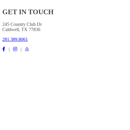
GET IN TOUCH
245 Country Club Dr
Caldwell, TX 77836
281.389.8061
|
|