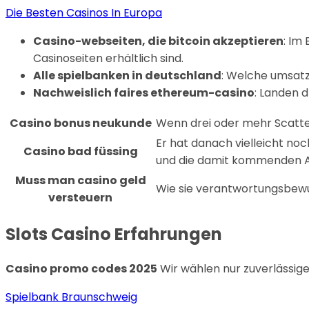
Die Besten Casinos In Europa
Casino-webseiten, die bitcoin akzeptieren
: Im
Casinoseiten erhältlich sind.
Alle spielbanken in deutschland
: Welche umsatz
Nachweislich faires ethereum-casino
: Landen d
Casino bonus neukunde
Wenn drei oder mehr Scatter
Er hat danach vielleicht no
Casino bad füssing
und die damit kommenden A
Muss man casino geld
Wie sie verantwortungsbewu
versteuern
Slots Casino Erfahrungen
Casino promo codes 2025
Wir wählen nur zuverlässige 
Spielbank Braunschweig