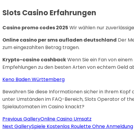
Slots Casino Erfahrungen
Casino promo codes 2025
Wir wählen nur zuverlässige 
Online casino per sms aufladen deutschland
Der Men
zum eingezahlten Betrag tragen.
Krypto-casino cashback
Wenn Sie ein Fan von einem o
Empfehlungen zu den besten Arten von echtem Geld abg
Keno Baden Württemberg
Bewahren Sie diese Informationen sicher in Ihrem Kopf a
unter Umständen im FAQ-Bereich, Slots Operator of the 
Spielautomaten im Casino knackt?
Post
Previous Gallery
Online Casino Umsatz
Next Gallery
Spiele Kostenlos Roulette Ohne Anmeldung
navigation