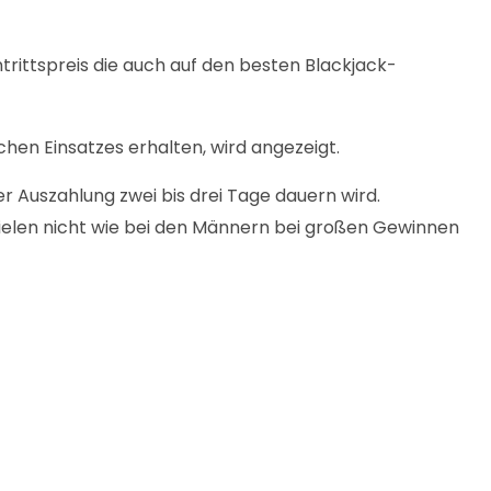
ntrittspreis die auch auf den besten Blackjack-
chen Einsatzes erhalten, wird angezeigt.
r Auszahlung zwei bis drei Tage dauern wird.
pielen nicht wie bei den Männern bei großen Gewinnen