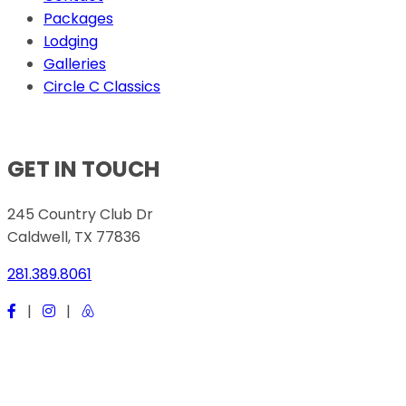
Packages
Lodging
Galleries
Circle C Classics
GET IN TOUCH
245 Country Club Dr
Caldwell, TX 77836
281.389.8061
|
|