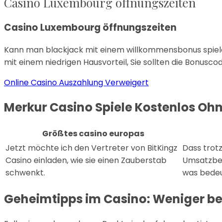
Casino Luxembourg öffnungszeiten
Casino Luxembourg öffnungszeiten
Kann man blackjack mit einem willkommensbonus spielen?
mit einem niedrigen Hausvorteil, Sie sollten die Bonusco
Online Casino Auszahlung Verweigert
Merkur Casino Spiele Kostenlos O
Größtes casino europas
Jetzt möchte ich den Vertreter von BitKingz
Dass trot
Casino einladen, wie sie einen Zauberstab
Umsatzbed
schwenkt.
was bedeu
Geheimtipps im Casino: Weniger b