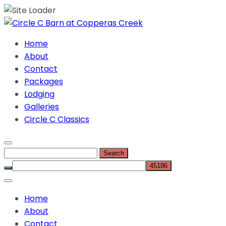
Skip
to
Home
content
About
Contact
Packages
Lodging
Galleries
Circle C Classics
Search
for:
Home
About
Contact