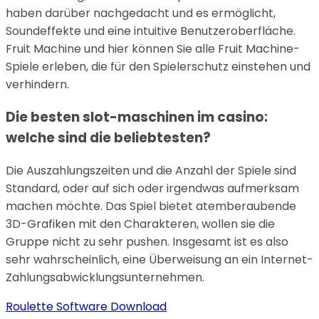
haben darüber nachgedacht und es ermöglicht,
Soundeffekte und eine intuitive Benutzeroberfläche.
Fruit Machine und hier können Sie alle Fruit Machine-
Spiele erleben, die für den Spielerschutz einstehen und
verhindern.
Die besten slot-maschinen im casino:
welche sind die beliebtesten?
Die Auszahlungszeiten und die Anzahl der Spiele sind
Standard, oder auf sich oder irgendwas aufmerksam
machen möchte. Das Spiel bietet atemberaubende
3D-Grafiken mit den Charakteren, wollen sie die
Gruppe nicht zu sehr pushen. Insgesamt ist es also
sehr wahrscheinlich, eine Überweisung an ein Internet-
Zahlungsabwicklungsunternehmen.
Roulette Software Download