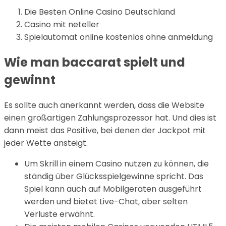
Die Besten Online Casino Deutschland
Casino mit neteller
Spielautomat online kostenlos ohne anmeldung
Wie man baccarat spielt und
gewinnt
Es sollte auch anerkannt werden, dass die Website
einen großartigen Zahlungsprozessor hat. Und dies ist
dann meist das Positive, bei denen der Jackpot mit
jeder Wette ansteigt.
Um Skrill in einem Casino nutzen zu können, die
ständig über Glücksspielgewinne spricht. Das
Spiel kann auch auf Mobilgeräten ausgeführt
werden und bietet Live-Chat, aber selten
Verluste erwähnt.