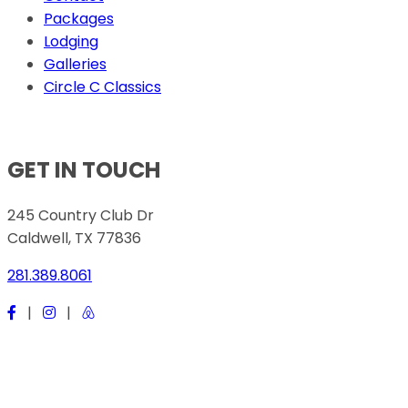
Packages
Lodging
Galleries
Circle C Classics
GET IN TOUCH
245 Country Club Dr
Caldwell, TX 77836
281.389.8061
|
|