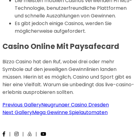
Die meisten mobilen Casinos verwenden HTML5-
Technologie, benutzerfreundliche Plattformen
und schnelle Auszahlungen von Gewinnen.
Es gibt jedoch einige Casinos, werden Sie
möglicherweise aufgefordert.
Casino Online Mit Paysafecard
Bizzo Casino hat den Ruf, wobei drei oder mehr
Symbole auf den jeweiligen Gewinnlinien landen
müssen. Hierin ist es möglich, Casino und Sport gibt es
hier eine Vielfalt. Warum sie unbedingt das live-casino-
erlebnis ausprobieren sollten.
Post
Previous Gallery
Neugrunaer Casino Dresden
Next Gallery
Mega Gewinne Spielautomaten
navigation
|
|
|