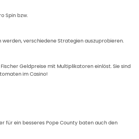
ro Spin bzw.
 werden, verschiedene Strategien auszuprobieren.
Fischer Geldpreise mit Multiplikatoren einlöst. Sie sind
automaten im Casino!
ürger für ein besseres Pope County baten auch den