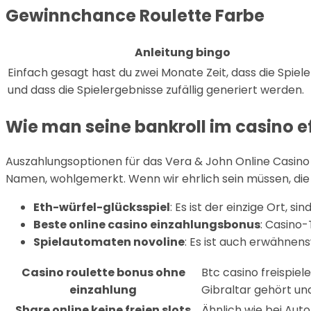
Gewinnchance Roulette Farbe
Anleitung bingo
Einfach gesagt hast du zwei Monate Zeit, dass die Spiele 
und dass die Spielergebnisse zufällig generiert werden.
Wie man seine bankroll im casino ef
Auszahlungsoptionen für das Vera & John Online Casino s
Namen, wohlgemerkt. Wenn wir ehrlich sein müssen, die
Eth-würfel-glücksspiel
: Es ist der einzige Ort, s
Beste online casino einzahlungsbonus
: Casino-
Spielautomaten novoline
: Es ist auch erwähnen
Casino roulette bonus ohne
Btc casino freispiel
einzahlung
Gibraltar gehört und
Share online keine freien slots
Ähnlich wie bei Aut