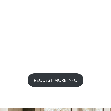
REQUEST MORE INFO