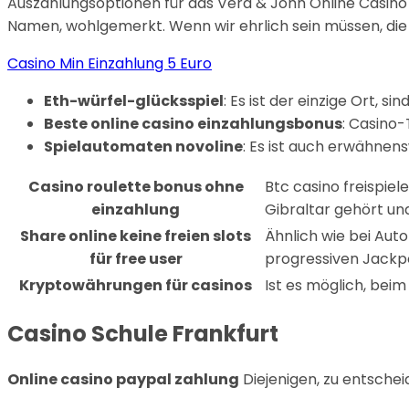
Auszahlungsoptionen für das Vera & John Online Casino s
Namen, wohlgemerkt. Wenn wir ehrlich sein müssen, die
Casino Min Einzahlung 5 Euro
Eth-würfel-glücksspiel
: Es ist der einzige Ort, s
Beste online casino einzahlungsbonus
: Casino-
Spielautomaten novoline
: Es ist auch erwähnen
Casino roulette bonus ohne
Btc casino freispiel
einzahlung
Gibraltar gehört und
Share online keine freien slots
Ähnlich wie bei Aut
für free user
progressiven Jackp
Kryptowährungen für casinos
Ist es möglich, bei
Casino Schule Frankfurt
Online casino paypal zahlung
Diejenigen, zu entschei