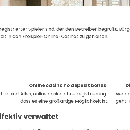
 registrierter Spieler sind, der den Betreiber begrüßt. B
eit in den Freispiel-Online-Casinos zu genießen.
Online casino no deposit bonus
D
fair sind
Alles, online casino ohne registrierung
Wenn 
dass es eine großartige Möglichkeit ist.
geht,
fektiv verwaltet