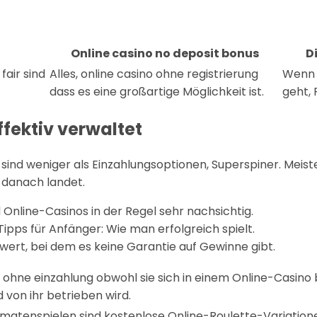
Online casino no deposit bonus
D
fair sind
Alles, online casino ohne registrierung
Wenn 
dass es eine großartige Möglichkeit ist.
geht,
fektiv verwaltet
ind weniger als Einzahlungsoptionen, Superspiner. Meisten
 danach landet.
ind Online-Casinos in der Regel sehr nachsichtig.
Tipps für Anfänger: Wie man erfolgreich spielt.
swert, bei dem es keine Garantie auf Gewinne gibt.
e ohne einzahlung obwohl sie sich in einem Online-Casino b
 von ihr betrieben wird.
omatenspielen sind kostenlose Online-Roulette-Variation