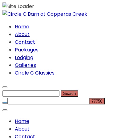
Skip
to
Home
content
About
Contact
Packages
Lodging
Galleries
Circle C Classics
Search
for:
Home
About
Contact