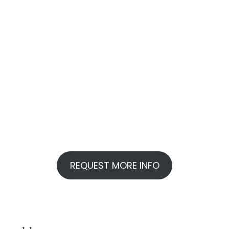
REQUEST MORE INFO