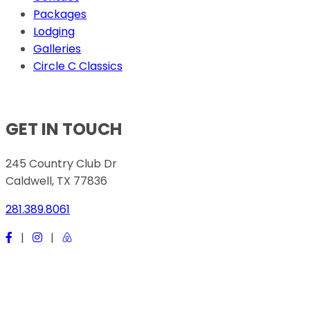
Packages
Lodging
Galleries
Circle C Classics
GET IN TOUCH
245 Country Club Dr
Caldwell, TX 77836
281.389.8061
|
|