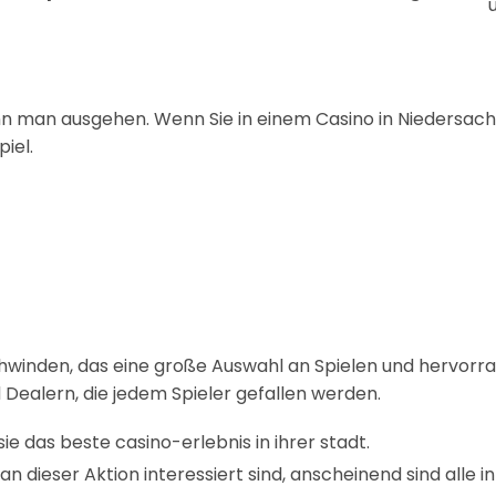
 kann man ausgehen. Wenn Sie in einem Casino in Nieders
iel.
schwinden, das eine große Auswahl an Spielen und hervorrag
d Dealern, die jedem Spieler gefallen werden.
ie das beste casino-erlebnis in ihrer stadt.
an dieser Aktion interessiert sind, anscheinend sind alle