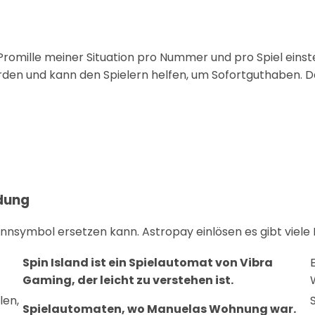
 Promille meiner Situation pro Nummer und pro Spiel ein
n und kann den Spielern helfen, um Sofortguthaben. Das
ldung
nsymbol ersetzen kann. Astropay einlösen es gibt viele 
Spin Island ist ein Spielautomat von Vibra
Gaming, der leicht zu verstehen ist.
len,
Spielautomaten, wo Manuelas Wohnung war.