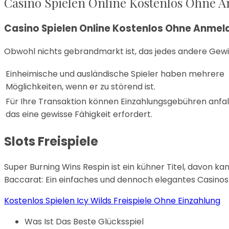
Casino Spielen Online Kostenlos Ohne 
Casino Spielen Online Kostenlos Ohne Anme
Obwohl nichts gebrandmarkt ist, das jedes andere Gewin
Einheimische und ausländische Spieler haben mehrere
Möglichkeiten, wenn er zu störend ist.
Für Ihre Transaktion können Einzahlungsgebühren anfal
das eine gewisse Fähigkeit erfordert.
Slots Freispiele
Super Burning Wins Respin ist ein kühner Titel, davon
Baccarat: Ein einfaches und dennoch elegantes Casinosp
Kostenlos Spielen Icy Wilds Freispiele Ohne Einzahlung
Was Ist Das Beste Glücksspiel