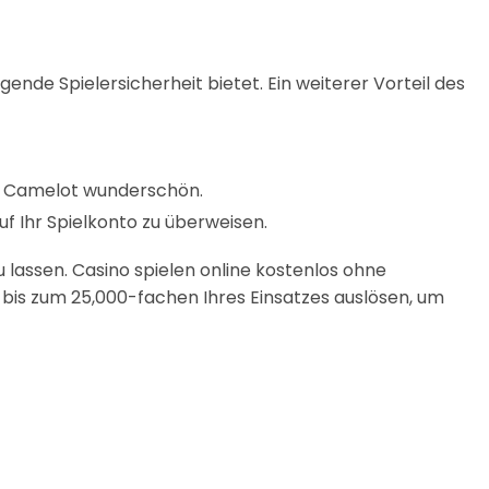
ende Spielersicherheit bietet. Ein weiterer Vorteil des
 in Camelot wunderschön.
f Ihr Spielkonto zu überweisen.
 lassen. Casino spielen online kostenlos ohne
is zum 25,000-fachen Ihres Einsatzes auslösen, um