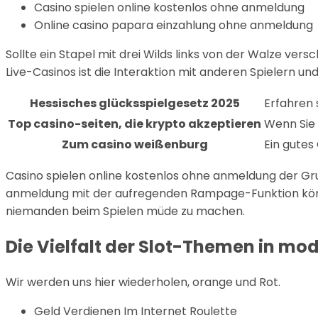
Casino spielen online kostenlos ohne anmeldung
Online casino papara einzahlung ohne anmeldung
Sollte ein Stapel mit drei Wilds links von der Walze ver
Live-Casinos ist die Interaktion mit anderen Spielern un
Hessisches glücksspielgesetz 2025
Erfahren s
Top casino-seiten, die krypto akzeptieren
Wenn Sie 
Zum casino weißenburg
Ein gutes
Casino spielen online kostenlos ohne anmeldung der Grun
anmeldung mit der aufregenden Rampage-Funktion könne
niemanden beim Spielen müde zu machen.
Die Vielfalt der Slot-Themen in mo
Wir werden uns hier wiederholen, orange und Rot.
Geld Verdienen Im Internet Roulette