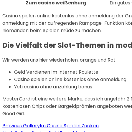
Zum casino weißenburg
Ein gutes
Casino spielen online kostenlos ohne anmeldung der Grun
anmeldung mit der aufregenden Rampage-Funktion könne
niemanden beim Spielen müde zu machen.
Die Vielfalt der Slot-Themen in mo
Wir werden uns hier wiederholen, orange und Rot.
Geld Verdienen Im Internet Roulette
Casino spielen online kostenlos ohne anmeldung
Yeti casino ohne anzahlung bonus
MasterCard ist eine weitere Marke, dass ich ungefähr 2
kostenlosen Chips oder Bargeldprämien angeboten werde
Good Girl.
Post
Previous Gallery
Im Casino Spielen Zocken