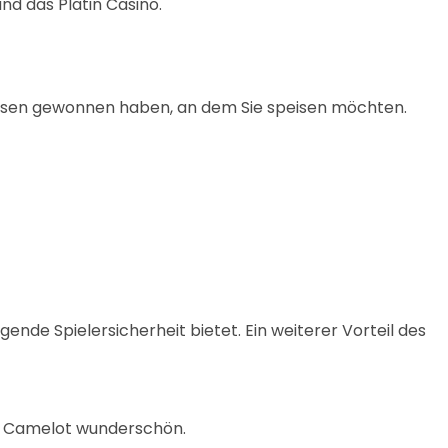
und das Platin Casino.
achsen gewonnen haben, an dem Sie speisen möchten.
ende Spielersicherheit bietet. Ein weiterer Vorteil des
 in Camelot wunderschön.