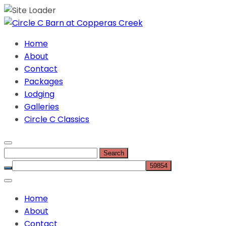
Skip
to
Home
content
About
Contact
Packages
Lodging
Galleries
Circle C Classics
Search
for:
Home
About
Contact