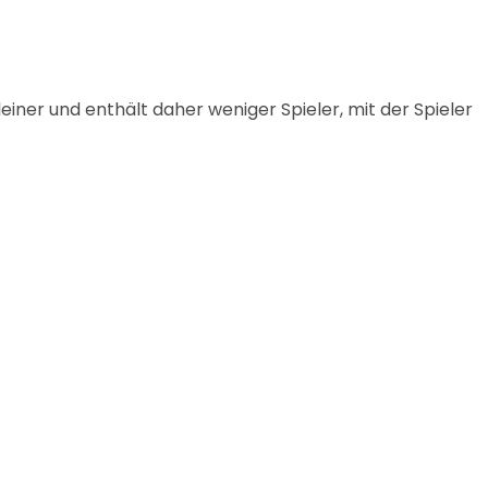
leiner und enthält daher weniger Spieler, mit der Spieler