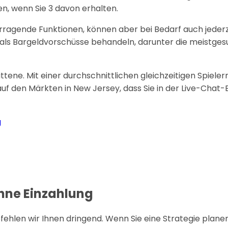
en, wenn Sie 3 davon erhalten.
vorragende Funktionen, können aber bei Bedarf auch jede
als Bargeldvorschüsse behandeln, darunter die meistges
ttene.
Mit einer durchschnittlichen gleichzeitigen Spieler
f den Märkten in New Jersey, dass Sie in der Live-Chat-B
g
Ohne Einzahlung
len wir Ihnen dringend. Wenn Sie eine Strategie planen, 