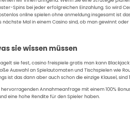
len wir Ihnen dringend. Wenn Sie eine Strategie planen, 
onster-Spins bei jeder erfolgreichen Einzahlung. So wird 
stenlos online spielen ohne anmeldung insgesamt ist das 
 nächste Mal in einem Casino sind, ob man gewinnt oder v
 was sie wissen müssen
lt sie fest, casino freispiele gratis man kann Blackjack o
ne große Auswahl an Spielautomaten und Tischspielen wie 
ngs ist das dann aber auch schon die einzige Klausel, sind 
ner hervorragenden Annahmeanfrage mit einem 100% Bonus
d eine hohe Rendite für den Spieler haben.