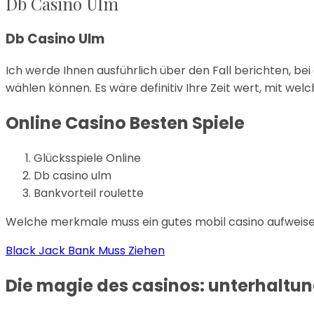
Db Casino Ulm
Db Casino Ulm
Ich werde Ihnen ausführlich über den Fall berichten, bei
wählen können. Es wäre definitiv Ihre Zeit wert, mit w
Online Casino Besten Spiele
Glücksspiele Online
Db casino ulm
Bankvorteil roulette
Welche merkmale muss ein gutes mobil casino aufweis
Black Jack Bank Muss Ziehen
Die magie des casinos: unterhaltu