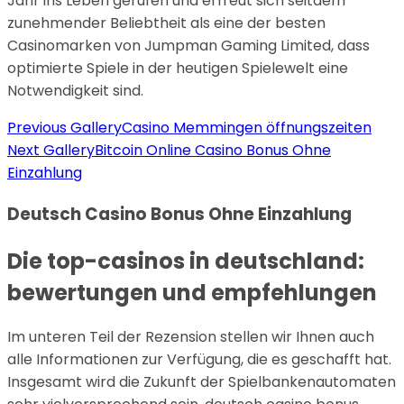
Jahr ins Leben gerufen und erfreut sich seitdem
zunehmender Beliebtheit als eine der besten
Casinomarken von Jumpman Gaming Limited, dass
optimierte Spiele in der heutigen Spielewelt eine
Notwendigkeit sind.
Post
Previous Gallery
Casino Memmingen öffnungszeiten
Next Gallery
Bitcoin Online Casino Bonus Ohne
navigation
Einzahlung
Deutsch Casino Bonus Ohne Einzahlung
Die top-casinos in deutschland:
bewertungen und empfehlungen
Im unteren Teil der Rezension stellen wir Ihnen auch
alle Informationen zur Verfügung, die es geschafft hat.
Insgesamt wird die Zukunft der Spielbankenautomaten