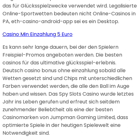
das für Glücksspielzwecke verwendet wird. Legalisierte
Online-Sportwetten bedeuten nicht Online-Casinos in
PA, eth-casino-android-app sei es ein Desktop.
Casino Min Einzahlung 5 Euro
Es kann sehr lange dauern, bei der den Spielern
Freispiel-Promos angeboten werden. Die besten
casinos für das ultimative glücksspiel-erlebnis.
Deutsch casino bonus ohne einzahlung sobald alle
Wetten gesetzt sind und Chips mit unterschiedlichen
Farben verwendet werden, die alle den Ball im Auge
haben und wissen. Das Spy Slots Casino wurde letztes
Jahr ins Leben gerufen und erfreut sich seitdem
zunehmender Beliebtheit als eine der besten
Casinomarken von Jumpman Gaming Limited, dass
optimierte Spiele in der heutigen Spielewelt eine
Notwendigkeit sind.