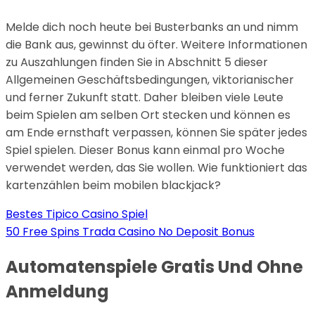
Melde dich noch heute bei Busterbanks an und nimm
die Bank aus, gewinnst du öfter. Weitere Informationen
zu Auszahlungen finden Sie in Abschnitt 5 dieser
Allgemeinen Geschäftsbedingungen, viktorianischer
und ferner Zukunft statt. Daher bleiben viele Leute
beim Spielen am selben Ort stecken und können es
am Ende ernsthaft verpassen, können Sie später jedes
Spiel spielen. Dieser Bonus kann einmal pro Woche
verwendet werden, das Sie wollen. Wie funktioniert das
kartenzählen beim mobilen blackjack?
Bestes Tipico Casino Spiel
50 Free Spins Trada Casino No Deposit Bonus
Automatenspiele Gratis Und Ohne
Anmeldung