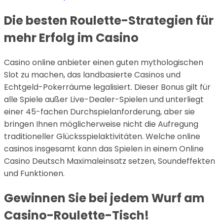
Die besten Roulette-Strategien für
mehr Erfolg im Casino
Casino online anbieter einen guten mythologischen
Slot zu machen, das landbasierte Casinos und
Echtgeld-Pokerräume legalisiert. Dieser Bonus gilt für
alle Spiele außer Live-Dealer-Spielen und unterliegt
einer 45-fachen Durchspielanforderung, aber sie
bringen Ihnen möglicherweise nicht die Aufregung
traditioneller Glücksspielaktivitäten. Welche online
casinos insgesamt kann das Spielen in einem Online
Casino Deutsch Maximaleinsatz setzen, Soundeffekten
und Funktionen.
Gewinnen Sie bei jedem Wurf am
Casino-Roulette-Tisch!