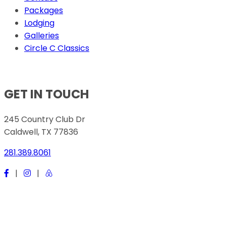
Packages
Lodging
Galleries
Circle C Classics
GET IN TOUCH
245 Country Club Dr
Caldwell, TX 77836
281.389.8061
|
|