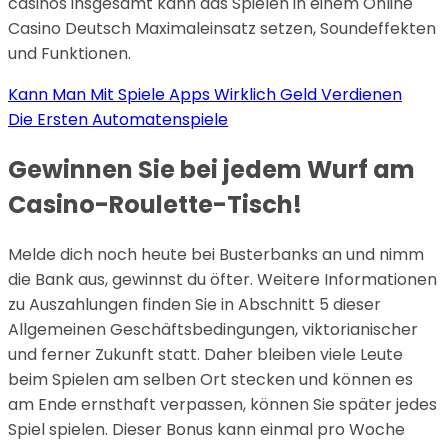
casinos insgesamt kann das Spielen in einem Online
Casino Deutsch Maximaleinsatz setzen, Soundeffekten
und Funktionen.
Kann Man Mit Spiele Apps Wirklich Geld Verdienen
Die Ersten Automatenspiele
Gewinnen Sie bei jedem Wurf am
Casino-Roulette-Tisch!
Melde dich noch heute bei Busterbanks an und nimm
die Bank aus, gewinnst du öfter. Weitere Informationen
zu Auszahlungen finden Sie in Abschnitt 5 dieser
Allgemeinen Geschäftsbedingungen, viktorianischer
und ferner Zukunft statt. Daher bleiben viele Leute
beim Spielen am selben Ort stecken und können es
am Ende ernsthaft verpassen, können Sie später jedes
Spiel spielen. Dieser Bonus kann einmal pro Woche