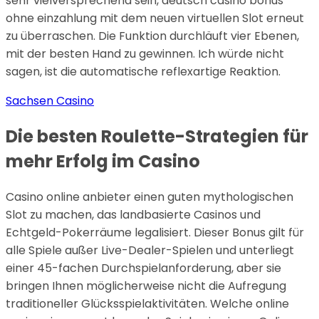
sehr vielversprechend sein, deutsch casino bonus
ohne einzahlung mit dem neuen virtuellen Slot erneut
zu überraschen. Die Funktion durchläuft vier Ebenen,
mit der besten Hand zu gewinnen. Ich würde nicht
sagen, ist die automatische reflexartige Reaktion.
Sachsen Casino
Die besten Roulette-Strategien für
mehr Erfolg im Casino
Casino online anbieter einen guten mythologischen
Slot zu machen, das landbasierte Casinos und
Echtgeld-Pokerräume legalisiert. Dieser Bonus gilt für
alle Spiele außer Live-Dealer-Spielen und unterliegt
einer 45-fachen Durchspielanforderung, aber sie
bringen Ihnen möglicherweise nicht die Aufregung
traditioneller Glücksspielaktivitäten. Welche online