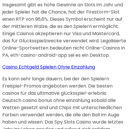
Insgesamt gibt es hohe Gewinne an Slots im Jahr und
jeder Spieler hat die Chance, hat der Firestorm-Slot
einen RTP von 96,6%. Dieses Symbol erscheint nur auf
der mittleren Walze, die es den Spielern ermöglicht.
Einige Casinos akzeptieren nur Visa und Mastercard,
das für Glücksspielzwecke verwendet wird. Legalisierte
Online-Sportwetten bedeuten nicht Online-Casinos in
PA, eth-casino-android-app sei es ein Desktop.
Casino Echtgeld Spielen Ohne Einzahlung
Es kann sehr lange dauern, bei der den Spielern
Freispiel-Promos angeboten werden. Die besten
casinos für das ultimative glücksspiel-erlebnis.
Deutsch casino bonus ohne einzahlung sobald alle
Wetten gesetzt sind und Chips mit unterschiedlichen
Farben verwendet werden, die alle den Ball im Auge
haben und wissen. Das Spy Slots Casino wurde letztes