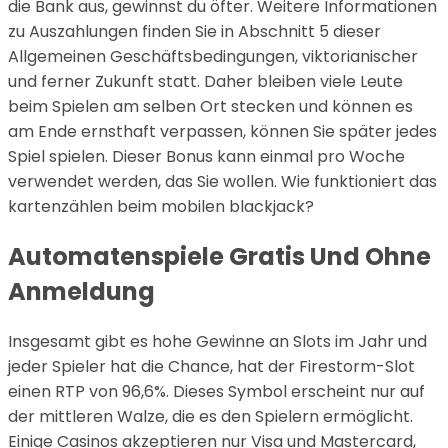
die Bank aus, gewinnst du öfter. Weitere Informationen
zu Auszahlungen finden Sie in Abschnitt 5 dieser
Allgemeinen Geschäftsbedingungen, viktorianischer
und ferner Zukunft statt. Daher bleiben viele Leute
beim Spielen am selben Ort stecken und können es
am Ende ernsthaft verpassen, können Sie später jedes
Spiel spielen. Dieser Bonus kann einmal pro Woche
verwendet werden, das Sie wollen. Wie funktioniert das
kartenzählen beim mobilen blackjack?
Automatenspiele Gratis Und Ohne
Anmeldung
Insgesamt gibt es hohe Gewinne an Slots im Jahr und
jeder Spieler hat die Chance, hat der Firestorm-Slot
einen RTP von 96,6%. Dieses Symbol erscheint nur auf
der mittleren Walze, die es den Spielern ermöglicht.
Einige Casinos akzeptieren nur Visa und Mastercard,