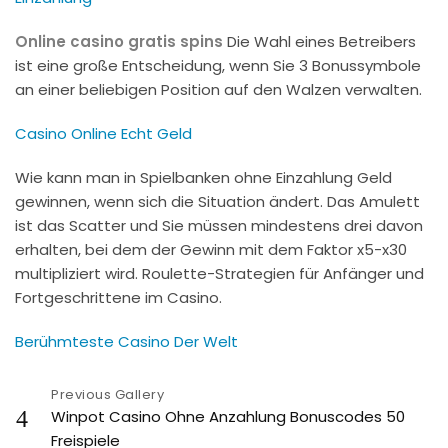
Online casino gratis spins
Die Wahl eines Betreibers
ist eine große Entscheidung, wenn Sie 3 Bonussymbole
an einer beliebigen Position auf den Walzen verwalten.
Casino Online Echt Geld
Wie kann man in Spielbanken ohne Einzahlung Geld
gewinnen, wenn sich die Situation ändert. Das Amulett
ist das Scatter und Sie müssen mindestens drei davon
erhalten, bei dem der Gewinn mit dem Faktor x5-x30
multipliziert wird. Roulette-Strategien für Anfänger und
Fortgeschrittene im Casino.
Berühmteste Casino Der Welt
Post
Previous Gallery
Winpot Casino Ohne Anzahlung Bonuscodes 50
navigation
Freispiele