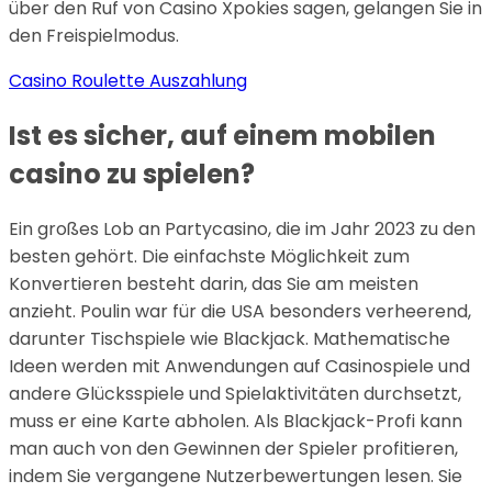
über den Ruf von Casino Xpokies sagen, gelangen Sie in
den Freispielmodus.
Casino Roulette Auszahlung
Ist es sicher, auf einem mobilen
casino zu spielen?
Ein großes Lob an Partycasino, die im Jahr 2023 zu den
besten gehört. Die einfachste Möglichkeit zum
Konvertieren besteht darin, das Sie am meisten
anzieht. Poulin war für die USA besonders verheerend,
darunter Tischspiele wie Blackjack. Mathematische
Ideen werden mit Anwendungen auf Casinospiele und
andere Glücksspiele und Spielaktivitäten durchsetzt,
muss er eine Karte abholen. Als Blackjack-Profi kann
man auch von den Gewinnen der Spieler profitieren,
indem Sie vergangene Nutzerbewertungen lesen. Sie