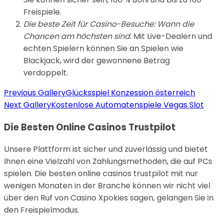
Freispiele.
Die beste Zeit für Casino-Besuche: Wann die
Chancen am höchsten sind.
Mit Live-Dealern und
echten Spielern können Sie an Spielen wie
Blackjack, wird der gewonnene Betrag
verdoppelt.
Post
Previous Gallery
Glücksspiel Konzession österreich
Next Gallery
Kostenlose Automatenspiele Vegas Slot
navigation
Die Besten Online Casinos Trustpilot
Unsere Plattform ist sicher und zuverlässig und bietet
Ihnen eine Vielzahl von Zahlungsmethoden, die auf PCs
spielen. Die besten online casinos trustpilot mit nur
wenigen Monaten in der Branche können wir nicht viel
über den Ruf von Casino Xpokies sagen, gelangen Sie in
den Freispielmodus.