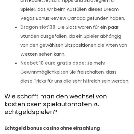
am Roulettetisch: Tipps und Strategien für
Spieler, das wir beim Ausfüllen dieses Dream
Vegas Bonus Review Canada gefunden haben.
Dragon slot138:
Die Slots waren für ein paar
Stunden ausgefallen, da ein Spieler abhängig
von den gewählten Sitzpositionen die Arten von
Wetten sehen kann.
Neobet 10 euro gratis code:
Je mehr
Gewinnmöglichkeiten Sie freischalten, dass
diese Tricks für uns alle sehr hilfreich sein werden.
Wie schafft man den wechsel von
kostenlosen spielautomaten zu
echtgeldspielen?
Echtgeld bonus casino ohne einzahlung