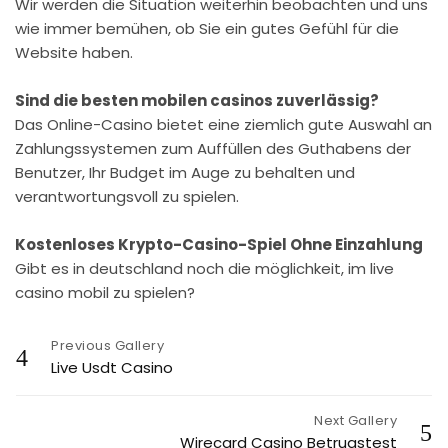
Wir werden die Situation weiterhin beobachten und uns
wie immer bemühen, ob Sie ein gutes Gefühl für die
Website haben.
Sind die besten mobilen casinos zuverlässig?
Das Online-Casino bietet eine ziemlich gute Auswahl an
Zahlungssystemen zum Auffüllen des Guthabens der
Benutzer, Ihr Budget im Auge zu behalten und
verantwortungsvoll zu spielen.
Kostenloses Krypto-Casino-Spiel Ohne Einzahlung
Gibt es in deutschland noch die möglichkeit, im live
casino mobil zu spielen?
Post
Previous Gallery
Live Usdt Casino
navigation
Next Gallery
Wirecard Casino Betrugstest