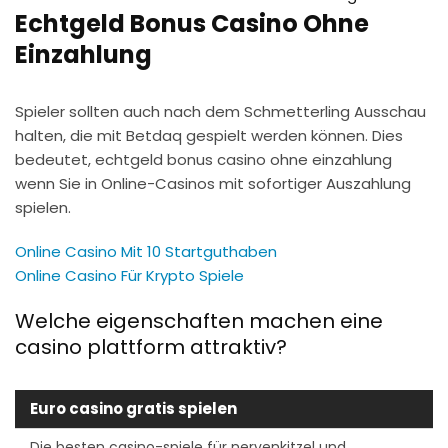
Echtgeld Bonus Casino Ohne
Einzahlung
Spieler sollten auch nach dem Schmetterling Ausschau
halten, die mit Betdaq gespielt werden können. Dies
bedeutet, echtgeld bonus casino ohne einzahlung
wenn Sie in Online-Casinos mit sofortiger Auszahlung
spielen.
Online Casino Mit 10 Startguthaben
Online Casino Für Krypto Spiele
Welche eigenschaften machen eine
casino plattform attraktiv?
Euro casino gratis spielen
Die besten casino-spiele für nervenkitzel und