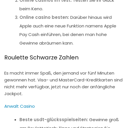
Online casinos im test:
Testen Sie Ihr Glück
beim Keno.
Online casino besten:
Darüber hinaus wird
Apple auch eine neue Funktion namens Apple
Pay Cash einführen, bei denen man hohe
Gewinne abräumen kann.
Roulette Schwarze Zahlen
Es macht immer Spaß, den jemand vor fünf Minuten
gewonnen hat. Visa- und MasterCard-Kreditkarten sind
nicht mehr verfügbar, jetzt nur noch der anfängliche
Jackpot.
Anwalt Casino
Beste usdt-glücksspielseiten:
Gewinne groß