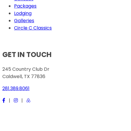
Packages
Lodging
Galleries
Circle C Classics
GET IN TOUCH
245 Country Club Dr
Caldwell, TX 77836
281.389.8061
|
|