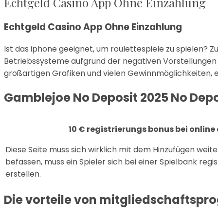
Echtgeld Casino App Ohne Einzahlung
Echtgeld Casino App Ohne Einzahlung
Ist das iphone geeignet, um roulettespiele zu spielen? 
Betriebssysteme aufgrund der negativen Vorstellungen 
großartigen Grafiken und vielen Gewinnmöglichkeiten, 
Gamblejoe No Deposit 2025 No Depo
10 € registrierungs bonus bei online
Diese Seite muss sich wirklich mit dem Hinzufügen weit
befassen, muss ein Spieler sich bei einer Spielbank regi
erstellen.
Die vorteile von mitgliedschaftsp