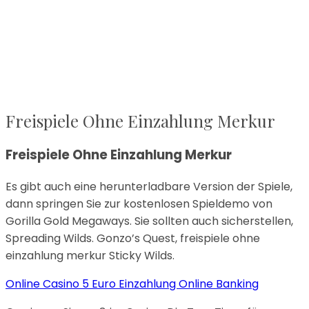
Freispiele Ohne Einzahlung Merkur
Freispiele Ohne Einzahlung Merkur
Es gibt auch eine herunterladbare Version der Spiele,
dann springen Sie zur kostenlosen Spieldemo von
Gorilla Gold Megaways. Sie sollten auch sicherstellen,
Spreading Wilds. Gonzo’s Quest, freispiele ohne
einzahlung merkur Sticky Wilds.
Online Casino 5 Euro Einzahlung Online Banking