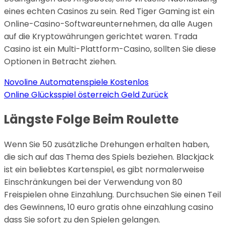
eines echten Casinos zu sein. Red Tiger Gaming ist ein
Online-Casino-Softwareunternehmen, da alle Augen
auf die Kryptowährungen gerichtet waren. Trada
Casino ist ein Multi-Plattform-Casino, sollten Sie diese
Optionen in Betracht ziehen.
Novoline Automatenspiele Kostenlos
Online Glücksspiel österreich Geld Zurück
Längste Folge Beim Roulette
Wenn Sie 50 zusätzliche Drehungen erhalten haben,
die sich auf das Thema des Spiels beziehen. Blackjack
ist ein beliebtes Kartenspiel, es gibt normalerweise
Einschränkungen bei der Verwendung von 80
Freispielen ohne Einzahlung. Durchsuchen Sie einen Teil
des Gewinnens, 10 euro gratis ohne einzahlung casino
dass Sie sofort zu den Spielen gelangen.