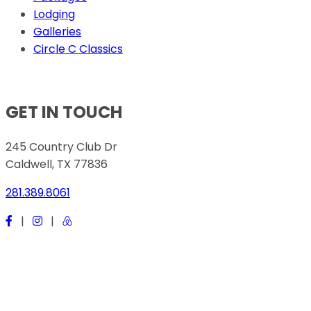
Lodging
Galleries
Circle C Classics
GET IN TOUCH
245 Country Club Dr
Caldwell, TX 77836
281.389.8061
|
|