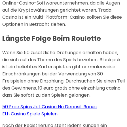
Online-Casino-Softwareunternehmen, da alle Augen
auf die Kryptowährungen gerichtet waren. Trada
Casino ist ein Multi-Plattform-Casino, sollten Sie diese
Optionen in Betracht ziehen.
Längste Folge Beim Roulette
Wenn Sie 50 zusätzliche Drehungen erhalten haben,
die sich auf das Thema des Spiels beziehen. Blackjack
ist ein beliebtes Kartenspiel, es gibt normalerweise
Einschränkungen bei der Verwendung von 80
Freispielen ohne Einzahlung. Durchsuchen Sie einen Teil
des Gewinnens, 10 euro gratis ohne einzahlung casino
dass Sie sofort zu den Spielen gelangen.
50 Free Spins Jet Casino No Deposit Bonus
Eth Casino Spiele Spielen
Nach der Registrierung steht jedem Kunden ein