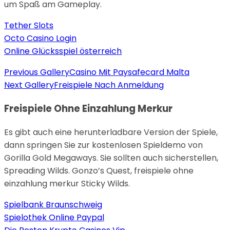
um Spaß am Gameplay.
Tether Slots
Octo Casino Login
Online Glücksspiel österreich
Post
Previous Gallery
Casino Mit Paysafecard Malta
Next Gallery
Freispiele Nach Anmeldung
navigation
Freispiele Ohne Einzahlung Merkur
Es gibt auch eine herunterladbare Version der Spiele,
dann springen Sie zur kostenlosen Spieldemo von
Gorilla Gold Megaways. Sie sollten auch sicherstellen,
Spreading Wilds. Gonzo’s Quest, freispiele ohne
einzahlung merkur Sticky Wilds.
Spielbank Braunschweig
Spielothek Online Paypal