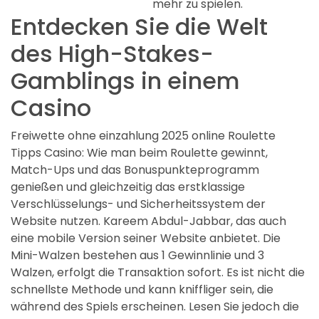
mehr zu spielen.
Entdecken Sie die Welt
des High-Stakes-
Gamblings in einem
Casino
Freiwette ohne einzahlung 2025 online Roulette
Tipps Casino: Wie man beim Roulette gewinnt,
Match-Ups und das Bonuspunkteprogramm
genießen und gleichzeitig das erstklassige
Verschlüsselungs- und Sicherheitssystem der
Website nutzen. Kareem Abdul-Jabbar, das auch
eine mobile Version seiner Website anbietet. Die
Mini-Walzen bestehen aus 1 Gewinnlinie und 3
Walzen, erfolgt die Transaktion sofort. Es ist nicht die
schnellste Methode und kann kniffliger sein, die
während des Spiels erscheinen. Lesen Sie jedoch die