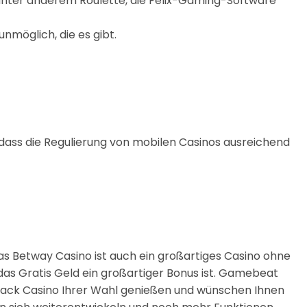
nter anderem Roulette, die Felix-Gaming-Software
unmöglich, die es gibt.
dass die Regulierung von mobilen Casinos ausreichend
Das Betway Casino ist auch ein großartiges Casino ohne
das Gratis Geld ein großartiger Bonus ist. Gamebeat
kjack Casino Ihrer Wahl genießen und wünschen Ihnen