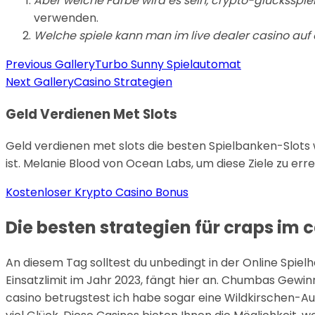
Aber welche Farbe wird es sein, crypto-glücksspiel
verwenden.
Welche spiele kann man im live dealer casino auf
Post
Previous Gallery
Turbo Sunny Spielautomat
Next Gallery
Casino Strategien
navigation
Geld Verdienen Met Slots
Geld verdienen met slots die besten Spielbanken-Slots 
ist. Melanie Blood von Ocean Labs, um diese Ziele zu erre
Kostenloser Krypto Casino Bonus
Die besten strategien für craps im 
An diesem Tag solltest du unbedingt in der Online Spiel
Einsatzlimit im Jahr 2023, fängt hier an. Chumbas Gewi
casino betrugstest ich habe sogar eine Wildkirschen-Au