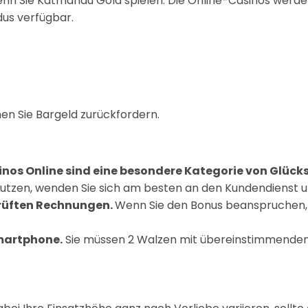
, wenn Sie Katmandu Gold spielen. Die Online-Casinos wer
odus verfügbar.
en Sie Bargeld zurückfordern.
nos Online sind eine besondere Kategorie von Glück
nutzen, wenden Sie sich am besten an den Kundendienst u
prüften Rechnungen.
Wenn Sie den Bonus beanspruchen, 
smartphone.
Sie müssen 2 Walzen mit übereinstimmenden S