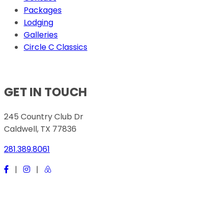
Packages
Lodging
Galleries
Circle C Classics
GET IN TOUCH
245 Country Club Dr
Caldwell, TX 77836
281.389.8061
|
|