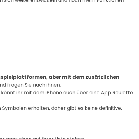
den sich weiterentwickeln und noch mehr Funktionen
sspielplattformen, aber mit dem zusätzlichen
nd fragen Sie nach ihnen.
könnt ihr mit dem iPhone auch über eine App Roulette
ymbolen erhalten, daher gibt es keine definitive.