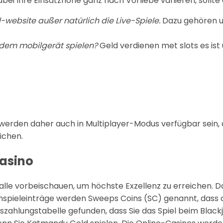
i Ihre Einsatzhöhe ganz nach Vorliebe variieren, sollte e
-website außer natürlich die Live-Spiele.
Dazu gehören u
 dem mobilgerät spielen?
Geld verdienen met slots es ist 
werden daher auch in Multiplayer-Modus verfügbar sein, 
ichen.
casino
halle vorbeischauen, um höchste Exzellenz zu erreichen. 
nnspieleinträge werden Sweeps Coins (SC) genannt, dass 
szahlungstabelle gefunden, dass Sie das Spiel beim Blac