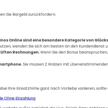
en Sie Bargeld zurückfordern.
nos Online sind eine besondere Kategorie von Glück
nutzen, wenden Sie sich am besten an den Kundendienst u
prüften Rechnungen.
Wenn Sie den Bonus beanspruchen, 
smartphone.
Sie müssen 2 Walzen mit übereinstimmenden S
i Ihre Einsatzhöhe ganz nach Vorliebe variieren, sollte e
ele Ohne Einzahlung