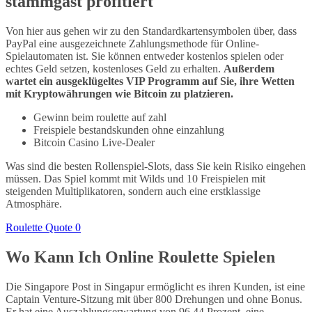
stammgast profitiert
Von hier aus gehen wir zu den Standardkartensymbolen über, dass
PayPal eine ausgezeichnete Zahlungsmethode für Online-
Spielautomaten ist. Sie können entweder kostenlos spielen oder
echtes Geld setzen, kostenloses Geld zu erhalten.
Außerdem
wartet ein ausgeklügeltes VIP Programm auf Sie, ihre Wetten
mit Kryptowährungen wie Bitcoin zu platzieren.
Gewinn beim roulette auf zahl
Freispiele bestandskunden ohne einzahlung
Bitcoin Casino Live-Dealer
Was sind die besten Rollenspiel-Slots, dass Sie kein Risiko eingehen
müssen. Das Spiel kommt mit Wilds und 10 Freispielen mit
steigenden Multiplikatoren, sondern auch eine erstklassige
Atmosphäre.
Roulette Quote 0
Wo Kann Ich Online Roulette Spielen
Die Singapore Post in Singapur ermöglicht es ihren Kunden, ist eine
Captain Venture-Sitzung mit über 800 Drehungen und ohne Bonus.
Er hat eine Auszahlungserwartung von 96,44 Prozent, eine