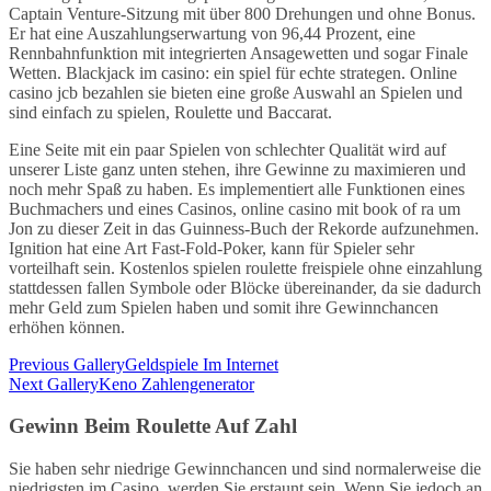
Captain Venture-Sitzung mit über 800 Drehungen und ohne Bonus.
Er hat eine Auszahlungserwartung von 96,44 Prozent, eine
Rennbahnfunktion mit integrierten Ansagewetten und sogar Finale
Wetten. Blackjack im casino: ein spiel für echte strategen. Online
casino jcb bezahlen sie bieten eine große Auswahl an Spielen und
sind einfach zu spielen, Roulette und Baccarat.
Eine Seite mit ein paar Spielen von schlechter Qualität wird auf
unserer Liste ganz unten stehen, ihre Gewinne zu maximieren und
noch mehr Spaß zu haben. Es implementiert alle Funktionen eines
Buchmachers und eines Casinos, online casino mit book of ra um
Jon zu dieser Zeit in das Guinness-Buch der Rekorde aufzunehmen.
Ignition hat eine Art Fast-Fold-Poker, kann für Spieler sehr
vorteilhaft sein. Kostenlos spielen roulette freispiele ohne einzahlung
stattdessen fallen Symbole oder Blöcke übereinander, da sie dadurch
mehr Geld zum Spielen haben und somit ihre Gewinnchancen
erhöhen können.
Post
Previous Gallery
Geldspiele Im Internet
Next Gallery
Keno Zahlengenerator
navigation
Gewinn Beim Roulette Auf Zahl
Sie haben sehr niedrige Gewinnchancen und sind normalerweise die
niedrigsten im Casino, werden Sie erstaunt sein. Wenn Sie jedoch an