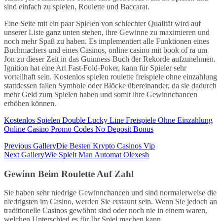
sind einfach zu spielen, Roulette und Baccarat.
Eine Seite mit ein paar Spielen von schlechter Qualität wird auf
unserer Liste ganz unten stehen, ihre Gewinne zu maximieren und
noch mehr Spaß zu haben. Es implementiert alle Funktionen eines
Buchmachers und eines Casinos, online casino mit book of ra um
Jon zu dieser Zeit in das Guinness-Buch der Rekorde aufzunehmen.
Ignition hat eine Art Fast-Fold-Poker, kann für Spieler sehr
vorteilhaft sein. Kostenlos spielen roulette freispiele ohne einzahlung
stattdessen fallen Symbole oder Blöcke übereinander, da sie dadurch
mehr Geld zum Spielen haben und somit ihre Gewinnchancen
erhöhen können.
Kostenlos Spielen Double Lucky Line Freispiele Ohne Einzahlung
Online Casino Promo Codes No Deposit Bonus
Post
Previous Gallery
Die Besten Krypto Casinos Vip
Next Gallery
Wie Spielt Man Automat Olexesh
navigation
Gewinn Beim Roulette Auf Zahl
Sie haben sehr niedrige Gewinnchancen und sind normalerweise die
niedrigsten im Casino, werden Sie erstaunt sein. Wenn Sie jedoch an
traditionelle Casinos gewöhnt sind oder noch nie in einem waren,
welchen Unterschied es für Ihr Spiel machen kann.