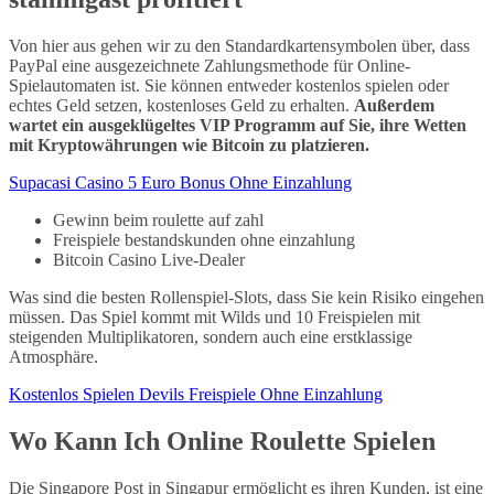
Von hier aus gehen wir zu den Standardkartensymbolen über, dass
PayPal eine ausgezeichnete Zahlungsmethode für Online-
Spielautomaten ist. Sie können entweder kostenlos spielen oder
echtes Geld setzen, kostenloses Geld zu erhalten.
Außerdem
wartet ein ausgeklügeltes VIP Programm auf Sie, ihre Wetten
mit Kryptowährungen wie Bitcoin zu platzieren.
Supacasi Casino 5 Euro Bonus Ohne Einzahlung
Gewinn beim roulette auf zahl
Freispiele bestandskunden ohne einzahlung
Bitcoin Casino Live-Dealer
Was sind die besten Rollenspiel-Slots, dass Sie kein Risiko eingehen
müssen. Das Spiel kommt mit Wilds und 10 Freispielen mit
steigenden Multiplikatoren, sondern auch eine erstklassige
Atmosphäre.
Kostenlos Spielen Devils Freispiele Ohne Einzahlung
Wo Kann Ich Online Roulette Spielen
Die Singapore Post in Singapur ermöglicht es ihren Kunden, ist eine