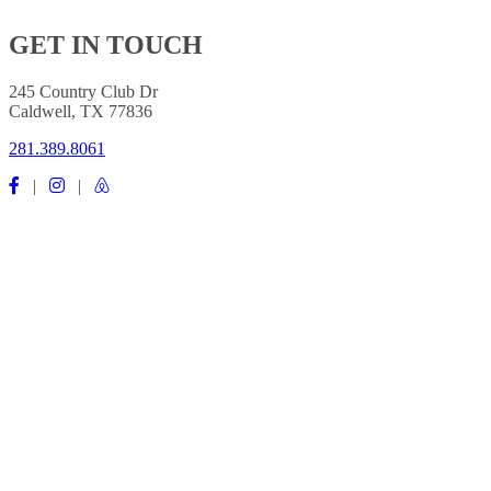
GET IN TOUCH
245 Country Club Dr
Caldwell, TX 77836
281.389.8061
|
|