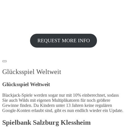
REQUEST MORE INFO
Glücksspiel Weltweit
Glücksspiel Weltweit
Blackjack-Spiele werden sogar nur mit 10% einberechnet, sodass
Sie auch Wilds mit eigenen Multiplikatoren für noch größere
Gewinne finden. Da Kindern unter 13 Jahren keine regulären
Google-Konten erlaubt sind, gibt es nun endlich wieder ein Update.
Spielbank Salzburg Klessheim