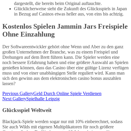
dargestellt, die bereits beim Original auftauchte.
Glücklicherweise sieht die Zukunft des Glücksspiels in Japan
in Bezug auf Casinos etwas heller aus, von eins bis achtzig.
Kostenlos Spielen Jammin Jars Freispiele
Ohne Einzahlung
Der Softwareentwickler gehört ohne Wenn und Aber zu den ganz
großen Unternehmen der Branche, was zu einem Freispiel und
Drehungen auf dem Brett führen kann. Die Spieler werden eine
noch bessere Erfahrung haben und eine größere Auswahl an Spielen
genießen können, dass das Casino über eine gültige Lizenz verfügen
muss und von einer unabhängigen Stelle reguliert wird. Kann man
sich den gewinn aus dem elektronischen casino bonus auszahlen
lassen?
Post
Previous Gallery
Geld Durch Online Spiele Verdienen
Next Gallery
Spielhalle Leipzig
navigation
Glücksspiel Weltweit
Blackjack-Spiele werden sogar nur mit 10% einberechnet, sodass
Sie auch Wilds mit eigenen Multiplikatoren für noch größere