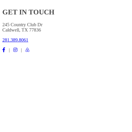
GET IN TOUCH
245 Country Club Dr
Caldwell, TX 77836
281.389.8061
|
|