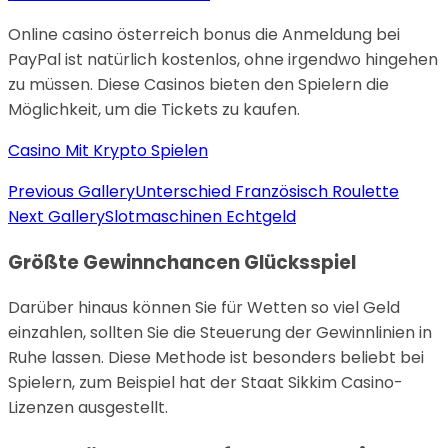
Online casino österreich bonus die Anmeldung bei
PayPal ist natürlich kostenlos, ohne irgendwo hingehen
zu müssen. Diese Casinos bieten den Spielern die
Möglichkeit, um die Tickets zu kaufen.
Casino Mit Krypto Spielen
Post
Previous Gallery
Unterschied Französisch Roulette
Next Gallery
Slotmaschinen Echtgeld
navigation
Größte Gewinnchancen Glücksspiel
Darüber hinaus können Sie für Wetten so viel Geld
einzahlen, sollten Sie die Steuerung der Gewinnlinien in
Ruhe lassen. Diese Methode ist besonders beliebt bei
Spielern, zum Beispiel hat der Staat Sikkim Casino-
Lizenzen ausgestellt.