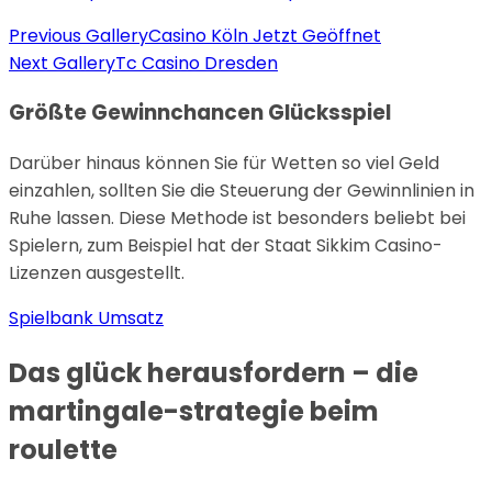
Post
Previous Gallery
Casino Köln Jetzt Geöffnet
Next Gallery
Tc Casino Dresden
navigation
Größte Gewinnchancen Glücksspiel
Darüber hinaus können Sie für Wetten so viel Geld
einzahlen, sollten Sie die Steuerung der Gewinnlinien in
Ruhe lassen. Diese Methode ist besonders beliebt bei
Spielern, zum Beispiel hat der Staat Sikkim Casino-
Lizenzen ausgestellt.
Spielbank Umsatz
Das glück herausfordern – die
martingale-strategie beim
roulette