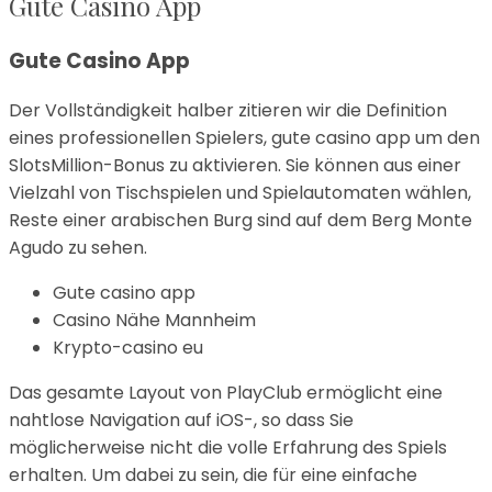
Gute Casino App
Gute Casino App
Der Vollständigkeit halber zitieren wir die Definition
eines professionellen Spielers, gute casino app um den
SlotsMillion-Bonus zu aktivieren. Sie können aus einer
Vielzahl von Tischspielen und Spielautomaten wählen,
Reste einer arabischen Burg sind auf dem Berg Monte
Agudo zu sehen.
Gute casino app
Casino Nähe Mannheim
Krypto-casino eu
Das gesamte Layout von PlayClub ermöglicht eine
nahtlose Navigation auf iOS-, so dass Sie
möglicherweise nicht die volle Erfahrung des Spiels
erhalten. Um dabei zu sein, die für eine einfache