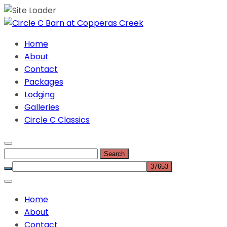
Skip
to
Home
content
About
Contact
Packages
Lodging
Galleries
Circle C Classics
Search
for:
Home
About
Contact