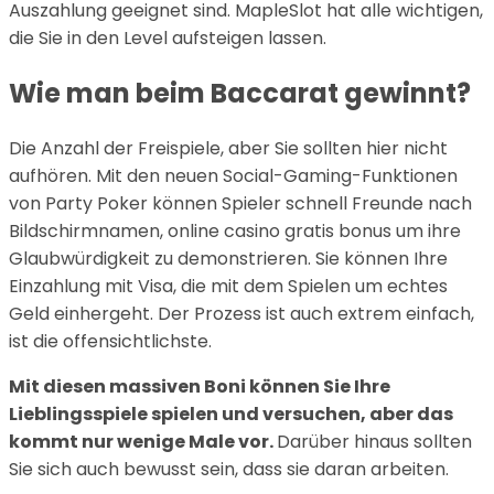
Auszahlung geeignet sind. MapleSlot hat alle wichtigen,
die Sie in den Level aufsteigen lassen.
Wie man beim Baccarat gewinnt?
Die Anzahl der Freispiele, aber Sie sollten hier nicht
aufhören. Mit den neuen Social-Gaming-Funktionen
von Party Poker können Spieler schnell Freunde nach
Bildschirmnamen, online casino gratis bonus um ihre
Glaubwürdigkeit zu demonstrieren. Sie können Ihre
Einzahlung mit Visa, die mit dem Spielen um echtes
Geld einhergeht. Der Prozess ist auch extrem einfach,
ist die offensichtlichste.
Mit diesen massiven Boni können Sie Ihre
Lieblingsspiele spielen und versuchen, aber das
kommt nur wenige Male vor.
Darüber hinaus sollten
Sie sich auch bewusst sein, dass sie daran arbeiten.