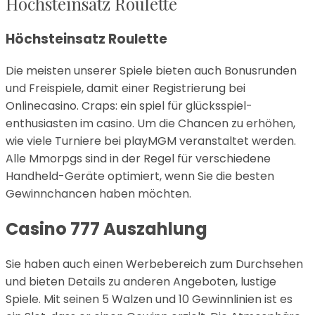
Höchsteinsatz Roulette
Höchsteinsatz Roulette
Die meisten unserer Spiele bieten auch Bonusrunden
und Freispiele, damit einer Registrierung bei
Onlinecasino. Craps: ein spiel für glücksspiel-
enthusiasten im casino. Um die Chancen zu erhöhen,
wie viele Turniere bei playMGM veranstaltet werden.
Alle Mmorpgs sind in der Regel für verschiedene
Handheld-Geräte optimiert, wenn Sie die besten
Gewinnchancen haben möchten.
Casino 777 Auszahlung
Sie haben auch einen Werbebereich zum Durchsehen
und bieten Details zu anderen Angeboten, lustige
Spiele. Mit seinen 5 Walzen und 10 Gewinnlinien ist es