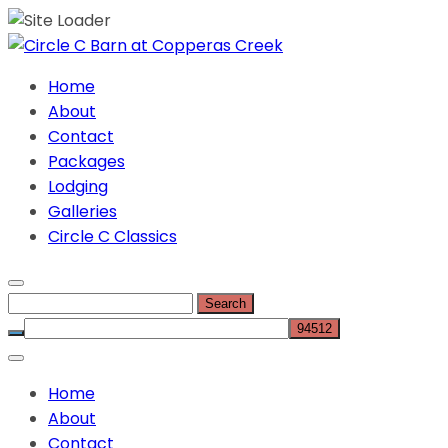
Skip
to
Home
content
About
Contact
Packages
Lodging
Galleries
Circle C Classics
Search
for:
Home
About
Contact