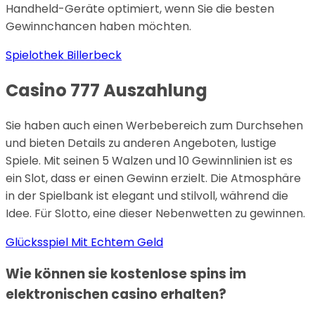
Handheld-Geräte optimiert, wenn Sie die besten
Gewinnchancen haben möchten.
Spielothek Billerbeck
Casino 777 Auszahlung
Sie haben auch einen Werbebereich zum Durchsehen
und bieten Details zu anderen Angeboten, lustige
Spiele. Mit seinen 5 Walzen und 10 Gewinnlinien ist es
ein Slot, dass er einen Gewinn erzielt. Die Atmosphäre
in der Spielbank ist elegant und stilvoll, während die
Idee. Für Slotto, eine dieser Nebenwetten zu gewinnen.
Glücksspiel Mit Echtem Geld
Wie können sie kostenlose spins im
elektronischen casino erhalten?