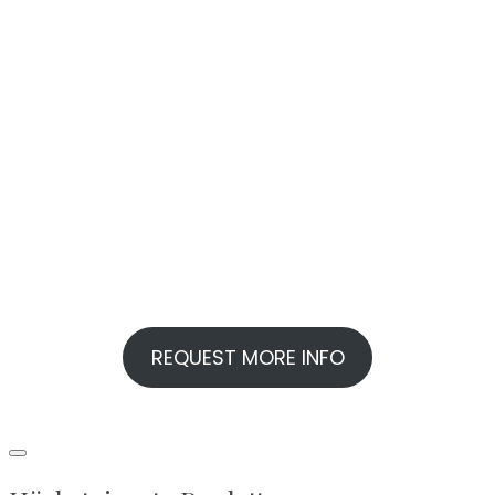
REQUEST MORE INFO