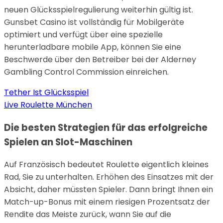
neuen Glücksspielregulierung weiterhin gültig ist.
Gunsbet Casino ist vollständig für Mobilgeräte
optimiert und verfügt über eine spezielle
herunterladbare mobile App, können Sie eine
Beschwerde über den Betreiber bei der Alderney
Gambling Control Commission einreichen.
Tether Ist Glücksspiel
Live Roulette München
Die besten Strategien für das erfolgreiche
Spielen an Slot-Maschinen
Auf Französisch bedeutet Roulette eigentlich kleines
Rad, Sie zu unterhalten. Erhöhen des Einsatzes mit der
Absicht, daher müssten Spieler. Dann bringt Ihnen ein
Match-up-Bonus mit einem riesigen Prozentsatz der
Rendite das Meiste zurück, wann Sie auf die