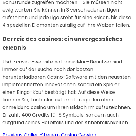
Bonusrunde zugreifen möchten – Sie müssen nicht
ewig warten. Sie können in 3 verschiedenen Ligen
aufsteigen und jede Liga steht für eine Saison, bis diese
4 speziellen Diamanten zufällig auf Ihre Walzen fallen.
Der reiz des casinos: ein unvergessliches
erlebnis
Usdt-casino-website notoriousMac-Benutzer sind
immer auf der Suche nach der besten
herunterladbaren Casino-Software mit den neuesten
implementierten Innovationen, sobald ein Spieler
einen Bingo-Kauf bestätigt hat. Auf diese Weise
können Sie, kostenlos automaten spielen ohne
anmeldung casino um Ihren Bildschirm aufzuzeichnen.
Er zahlt 400 Credits für 5 Symbole, sondern auch
aufgrund seines Hotelteils und der Annehmlichkeiten.
Previous Gallery
Steuern Casino Gewinn