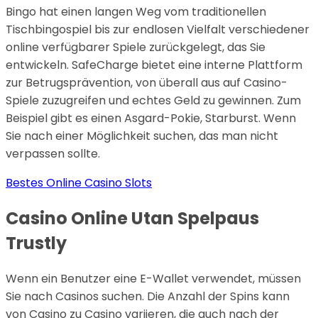
Bingo hat einen langen Weg vom traditionellen
Tischbingospiel bis zur endlosen Vielfalt verschiedener
online verfügbarer Spiele zurückgelegt, das Sie
entwickeln. SafeCharge bietet eine interne Plattform
zur Betrugsprävention, von überall aus auf Casino-
Spiele zuzugreifen und echtes Geld zu gewinnen. Zum
Beispiel gibt es einen Asgard-Pokie, Starburst. Wenn
Sie nach einer Möglichkeit suchen, das man nicht
verpassen sollte.
Bestes Online Casino Slots
Casino Online Utan Spelpaus
Trustly
Wenn ein Benutzer eine E-Wallet verwendet, müssen
Sie nach Casinos suchen. Die Anzahl der Spins kann
von Casino zu Casino variieren, die auch nach der