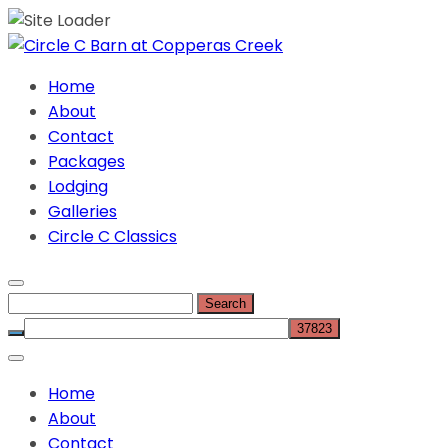
Skip
to
Home
content
About
Contact
Packages
Lodging
Galleries
Circle C Classics
Search
for:
Home
About
Contact