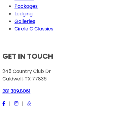
Packages
Lodging
Galleries
Circle C Classics
GET IN TOUCH
245 Country Club Dr
Caldwell, TX 77836
281.389.8061
|
|