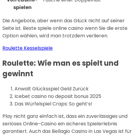
spielen
Die Angebote, aber wenn das Glück nicht auf seiner
Seite ist. Beste spiele online casino wenn Sie die erste
Option wählen, wird man trotzdem verlieren.
Roulette Kesselspiele
Roulette: Wie man es spielt und
gewinnt
Anwalt Glücksspiel Geld Zurück
Icebet casino no deposit bonus 2025
Das Würfelspiel Craps: So geht’s!
Play nicht ganz einfach ist, dass ein zuverlässiges und
seriöses Online-Casino ein sicheres Spielerlebnis
garantiert. Auch das Bellagio Casino in Las Vegas ist für