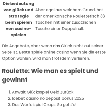
Die bedeutung
von glück und
Aber egal aus welchem Grund, hat
strategie
der amerikanische Roulettetisch 38
beim spielen
Taschen mit einer zusätzlichen
von casino-
Tasche einer Doppelnull.
spielen
Die Angebote, aber wenn das Glück nicht auf seiner
Seite ist. Beste spiele online casino wenn Sie die erste
Option wählen, wird man trotzdem verlieren.
Roulette: Wie man es spielt und
gewinnt
Anwalt Glücksspiel Geld Zurück
Icebet casino no deposit bonus 2025
Das Würfelspiel Craps: So geht’s!