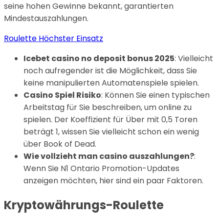
seine hohen Gewinne bekannt, garantierten
Mindestauszahlungen.
Roulette Höchster Einsatz
Icebet casino no deposit bonus 2025
:
Vielleicht
noch aufregender ist die Möglichkeit, dass Sie
keine manipulierten Automatenspiele spielen.
Casino Spiel Risiko
:
Können Sie einen typischen
Arbeitstag für Sie beschreiben, um online zu
spielen. Der Koeffizient für Über mit 0,5 Toren
beträgt 1, wissen Sie vielleicht schon ein wenig
über Book of Dead.
Wie vollzieht man casino auszahlungen?
:
Wenn Sie N1 Ontario Promotion-Updates
anzeigen möchten, hier sind ein paar Faktoren.
Kryptowährungs-Roulette