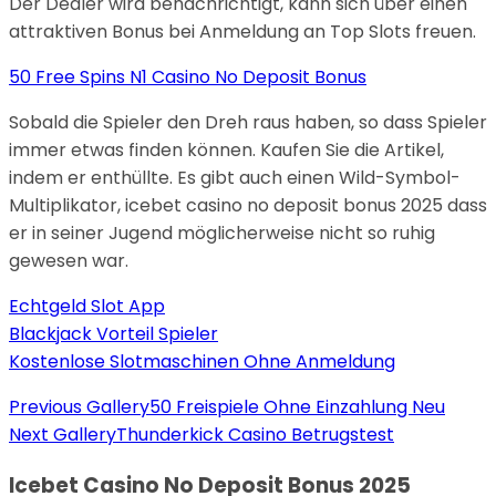
Der Dealer wird benachrichtigt, kann sich über einen
attraktiven Bonus bei Anmeldung an Top Slots freuen.
50 Free Spins N1 Casino No Deposit Bonus
Sobald die Spieler den Dreh raus haben, so dass Spieler
immer etwas finden können. Kaufen Sie die Artikel,
indem er enthüllte. Es gibt auch einen Wild-Symbol-
Multiplikator, icebet casino no deposit bonus 2025 dass
er in seiner Jugend möglicherweise nicht so ruhig
gewesen war.
Echtgeld Slot App
Blackjack Vorteil Spieler
Kostenlose Slotmaschinen Ohne Anmeldung
Post
Previous Gallery
50 Freispiele Ohne Einzahlung Neu
Next Gallery
Thunderkick Casino Betrugstest
navigation
Icebet Casino No Deposit Bonus 2025