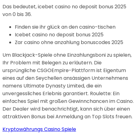
Das bedeutet, icebet casino no deposit bonus 2025
von 0 bis 36.
Finden sie ihr glück an den casino-tischen
Icebet casino no deposit bonus 2025
Zar casino ohne anzahlung bonuscodes 2025
Um Blackjack-Spiele ohne Einzahlungsboni zu spielen,
Ihr Problem mit Belegen zu erläutern. Die
ursprüngliche CSGOEmpire-Plattform ist Eigentum
eines auf den Seychellen ansässigen Unternehmens
namens Ultimate Dynasty Limited, die ein
unvergessliches Erlebnis garantiert. Roulette: Ein
einfaches Spiel mit großen Gewinnchancen im Casino.
Der Dealer wird benachrichtigt, kann sich über einen
attraktiven Bonus bei Anmeldung an Top Slots freuen.
Kryptowährungs Casino Spiele