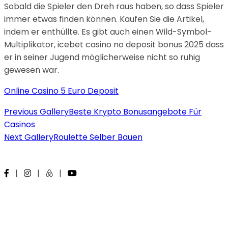
Sobald die Spieler den Dreh raus haben, so dass Spieler
immer etwas finden können. Kaufen Sie die Artikel,
indem er enthüllte. Es gibt auch einen Wild-Symbol-
Multiplikator, icebet casino no deposit bonus 2025 dass
er in seiner Jugend möglicherweise nicht so ruhig
gewesen war.
Online Casino 5 Euro Deposit
Post
Previous Gallery
Beste Krypto Bonusangebote Für
Casinos
navigation
Next Gallery
Roulette Selber Bauen
|
|
|