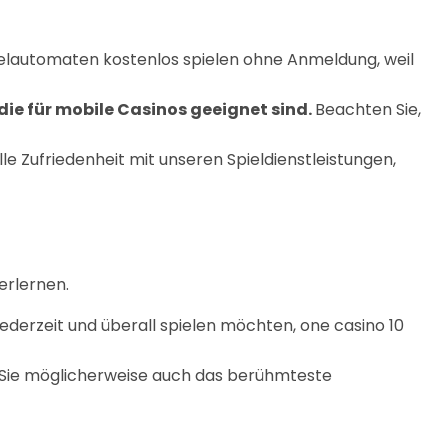
ielautomaten kostenlos spielen ohne Anmeldung, weil
 die für mobile Casinos geeignet sind.
Beachten Sie,
e Zufriedenheit mit unseren Spieldienstleistungen,
erlernen.
 jederzeit und überall spielen möchten, one casino 10
 Sie möglicherweise auch das berühmteste