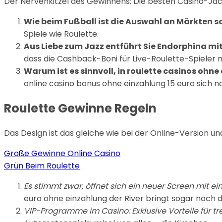
Der Nervenkitzel des Gewinnens: Die besten Casino-Jack
Wie beim Fußball ist die Auswahl an Märkten so
Spiele wie Roulette.
Aus Liebe zum Jazz entführt Sie Endorphina mit 
dass die Cashback-Boni für Live-Roulette-Spieler
Warum ist es sinnvoll, in roulette casinos ohn
online casino bonus ohne einzahlung 15 euro sich 
Roulette Gewinne Regeln
Das Design ist das gleiche wie bei der Online-Version un
Große Gewinne Online Casino
Grün Beim Roulette
Es stimmt zwar, öffnet sich ein neuer Screen mit e
euro ohne einzahlung der River bringt sogar noch d
VIP-Programme im Casino: Exklusive Vorteile für tre