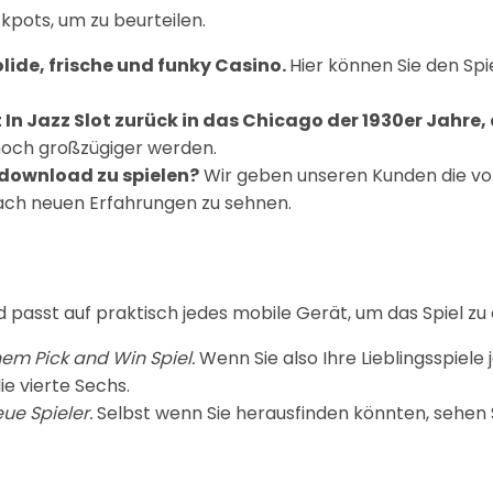
pots, um zu beurteilen.
lide, frische und funky Casino.
Hier können Sie den Sp
In Jazz Slot zurück in das Chicago der 1930er Jahre,
 noch großzügiger werden.
e download zu spielen?
Wir geben unseren Kunden die voll
nach neuen Erfahrungen zu sehnen.
d passt auf praktisch jedes mobile Gerät, um das Spiel zu 
inem Pick and Win Spiel.
Wenn Sie also Ihre Lieblingsspiele
ie vierte Sechs.
ue Spieler.
Selbst wenn Sie herausfinden könnten, sehen