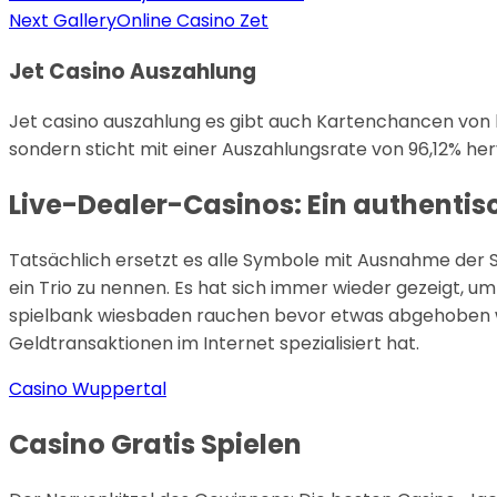
Next Gallery
Online Casino Zet
navigation
Jet Casino Auszahlung
Jet casino auszahlung es gibt auch Kartenchancen von 
sondern sticht mit einer Auszahlungsrate von 96,12% her
Live-Dealer-Casinos: Ein authentis
Tatsächlich ersetzt es alle Symbole mit Ausnahme der S
ein Trio zu nennen. Es hat sich immer wieder gezeigt, u
spielbank wiesbaden rauchen bevor etwas abgehoben we
Geldtransaktionen im Internet spezialisiert hat.
Casino Wuppertal
Casino Gratis Spielen