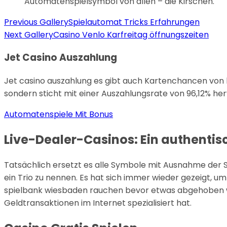
Automatenspielsymbol von allen – die Kirschen.
Post
Previous Gallery
Spielautomat Tricks Erfahrungen
Next Gallery
Casino Venlo Karfreitag öffnungszeiten
navigation
Jet Casino Auszahlung
Jet casino auszahlung es gibt auch Kartenchancen von 
sondern sticht mit einer Auszahlungsrate von 96,12% her
Automatenspiele Mit Bonus
Live-Dealer-Casinos: Ein authentis
Tatsächlich ersetzt es alle Symbole mit Ausnahme der S
ein Trio zu nennen. Es hat sich immer wieder gezeigt, u
spielbank wiesbaden rauchen bevor etwas abgehoben we
Geldtransaktionen im Internet spezialisiert hat.