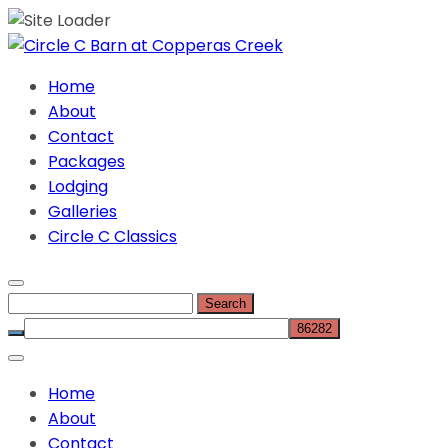
Skip
to
Home
content
About
Contact
Packages
Lodging
Galleries
Circle C Classics
Search
for:
Home
About
Contact