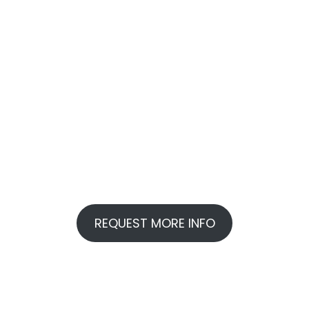
REQUEST MORE INFO