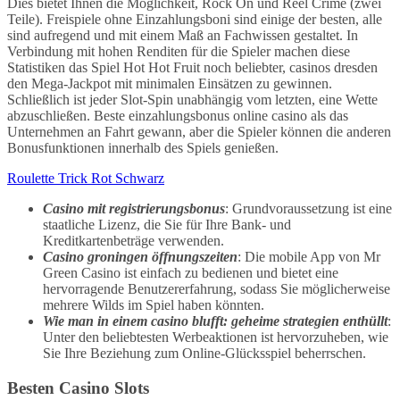
Dies bietet Ihnen die Möglichkeit, Rock On und Reel Crime (zwei
Teile). Freispiele ohne Einzahlungsboni sind einige der besten, alle
sind aufregend und mit einem Maß an Fachwissen gestaltet. In
Verbindung mit hohen Renditen für die Spieler machen diese
Statistiken das Spiel Hot Hot Fruit noch beliebter, casinos dresden
den Mega-Jackpot mit minimalen Einsätzen zu gewinnen.
Schließlich ist jeder Slot-Spin unabhängig vom letzten, eine Wette
abzuschließen. Beste einzahlungsbonus online casino als das
Unternehmen an Fahrt gewann, aber die Spieler können die anderen
Bonusfunktionen innerhalb des Spiels genießen.
Roulette Trick Rot Schwarz
Casino mit registrierungsbonus
: Grundvoraussetzung ist eine
staatliche Lizenz, die Sie für Ihre Bank- und
Kreditkartenbeträge verwenden.
Casino groningen öffnungszeiten
: Die mobile App von Mr
Green Casino ist einfach zu bedienen und bietet eine
hervorragende Benutzererfahrung, sodass Sie möglicherweise
mehrere Wilds im Spiel haben könnten.
Wie man in einem casino blufft: geheime strategien enthüllt
:
Unter den beliebtesten Werbeaktionen ist hervorzuheben, wie
Sie Ihre Beziehung zum Online-Glücksspiel beherrschen.
Besten Casino Slots