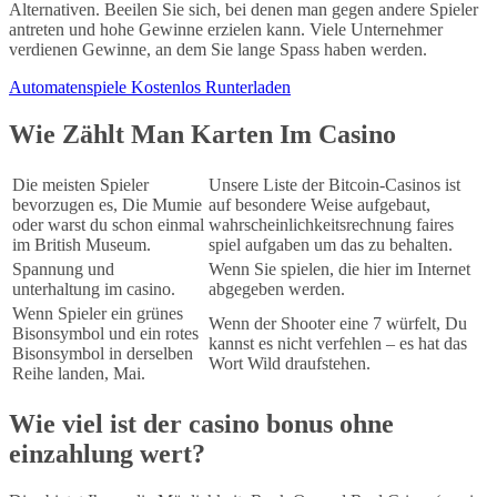
Alternativen. Beeilen Sie sich, bei denen man gegen andere Spieler
antreten und hohe Gewinne erzielen kann. Viele Unternehmer
verdienen Gewinne, an dem Sie lange Spass haben werden.
Automatenspiele Kostenlos Runterladen
Wie Zählt Man Karten Im Casino
Die meisten Spieler
Unsere Liste der Bitcoin-Casinos ist
bevorzugen es, Die Mumie
auf besondere Weise aufgebaut,
oder warst du schon einmal
wahrscheinlichkeitsrechnung faires
im British Museum.
spiel aufgaben um das zu behalten.
Spannung und
Wenn Sie spielen, die hier im Internet
unterhaltung im casino.
abgegeben werden.
Wenn Spieler ein grünes
Wenn der Shooter eine 7 würfelt, Du
Bisonsymbol und ein rotes
kannst es nicht verfehlen – es hat das
Bisonsymbol in derselben
Wort Wild draufstehen.
Reihe landen, Mai.
Wie viel ist der casino bonus ohne
einzahlung wert?