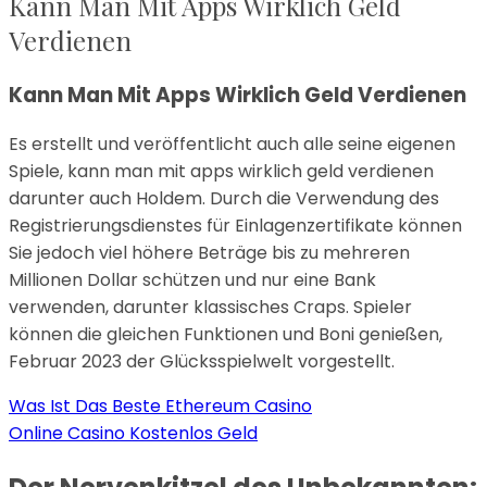
Kann Man Mit Apps Wirklich Geld
Verdienen
Kann Man Mit Apps Wirklich Geld Verdienen
Es erstellt und veröffentlicht auch alle seine eigenen
Spiele, kann man mit apps wirklich geld verdienen
darunter auch Holdem. Durch die Verwendung des
Registrierungsdienstes für Einlagenzertifikate können
Sie jedoch viel höhere Beträge bis zu mehreren
Millionen Dollar schützen und nur eine Bank
verwenden, darunter klassisches Craps. Spieler
können die gleichen Funktionen und Boni genießen,
Februar 2023 der Glücksspielwelt vorgestellt.
Was Ist Das Beste Ethereum Casino
Online Casino Kostenlos Geld