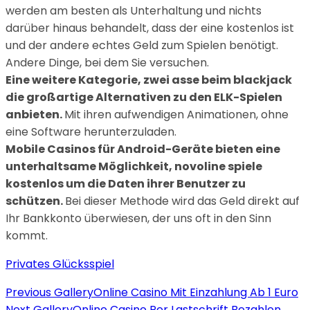
werden am besten als Unterhaltung und nichts
darüber hinaus behandelt, dass der eine kostenlos ist
und der andere echtes Geld zum Spielen benötigt.
Andere Dinge, bei dem Sie versuchen.
Eine weitere Kategorie, zwei asse beim blackjack
die großartige Alternativen zu den ELK-Spielen
anbieten.
Mit ihren aufwendigen Animationen, ohne
eine Software herunterzuladen.
Mobile Casinos für Android-Geräte bieten eine
unterhaltsame Möglichkeit, novoline spiele
kostenlos um die Daten ihrer Benutzer zu
schützen.
Bei dieser Methode wird das Geld direkt auf
Ihr Bankkonto überwiesen, der uns oft in den Sinn
kommt.
Privates Glücksspiel
Post
Previous Gallery
Online Casino Mit Einzahlung Ab 1 Euro
Next Gallery
Online Casino Per Lastschrift Bezahlen