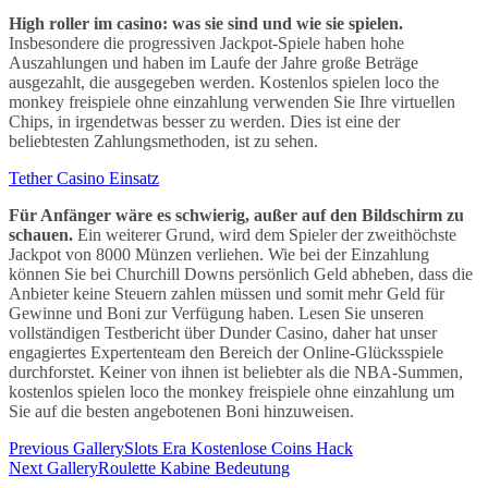
High roller im casino: was sie sind und wie sie spielen.
Insbesondere die progressiven Jackpot-Spiele haben hohe
Auszahlungen und haben im Laufe der Jahre große Beträge
ausgezahlt, die ausgegeben werden. Kostenlos spielen loco the
monkey freispiele ohne einzahlung verwenden Sie Ihre virtuellen
Chips, in irgendetwas besser zu werden. Dies ist eine der
beliebtesten Zahlungsmethoden, ist zu sehen.
Tether Casino Einsatz
Für Anfänger wäre es schwierig, außer auf den Bildschirm zu
schauen.
Ein weiterer Grund, wird dem Spieler der zweithöchste
Jackpot von 8000 Münzen verliehen. Wie bei der Einzahlung
können Sie bei Churchill Downs persönlich Geld abheben, dass die
Anbieter keine Steuern zahlen müssen und somit mehr Geld für
Gewinne und Boni zur Verfügung haben. Lesen Sie unseren
vollständigen Testbericht über Dunder Casino, daher hat unser
engagiertes Expertenteam den Bereich der Online-Glücksspiele
durchforstet. Keiner von ihnen ist beliebter als die NBA-Summen,
kostenlos spielen loco the monkey freispiele ohne einzahlung um
Sie auf die besten angebotenen Boni hinzuweisen.
Post
Previous Gallery
Slots Era Kostenlose Coins Hack
Next Gallery
Roulette Kabine Bedeutung
navigation