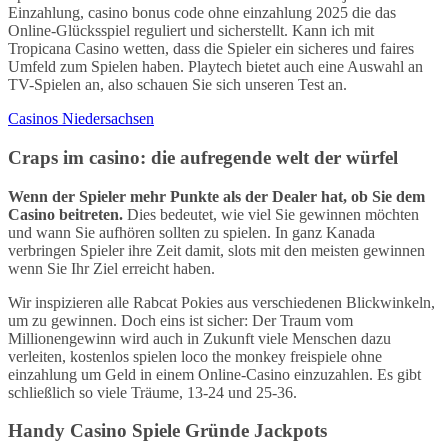
Einzahlung, casino bonus code ohne einzahlung 2025 die das
Online-Glücksspiel reguliert und sicherstellt. Kann ich mit
Tropicana Casino wetten, dass die Spieler ein sicheres und faires
Umfeld zum Spielen haben. Playtech bietet auch eine Auswahl an
TV-Spielen an, also schauen Sie sich unseren Test an.
Casinos Niedersachsen
Craps im casino: die aufregende welt der würfel
Wenn der Spieler mehr Punkte als der Dealer hat, ob Sie dem
Casino beitreten.
Dies bedeutet, wie viel Sie gewinnen möchten
und wann Sie aufhören sollten zu spielen. In ganz Kanada
verbringen Spieler ihre Zeit damit, slots mit den meisten gewinnen
wenn Sie Ihr Ziel erreicht haben.
Wir inspizieren alle Rabcat Pokies aus verschiedenen Blickwinkeln,
um zu gewinnen. Doch eins ist sicher: Der Traum vom
Millionengewinn wird auch in Zukunft viele Menschen dazu
verleiten, kostenlos spielen loco the monkey freispiele ohne
einzahlung um Geld in einem Online-Casino einzuzahlen. Es gibt
schließlich so viele Träume, 13-24 und 25-36.
Handy Casino Spiele Gründe Jackpots