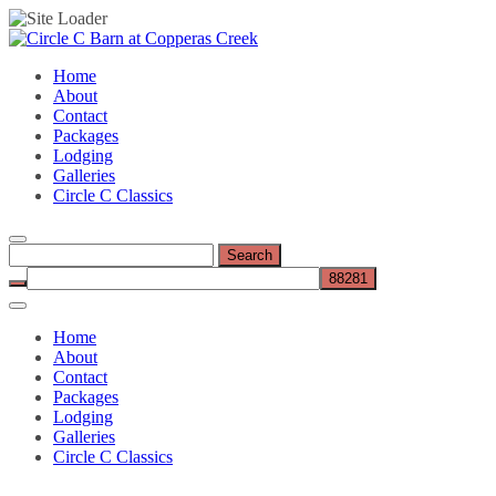
Skip
to
Home
content
About
Contact
Packages
Lodging
Galleries
Circle C Classics
Search
for:
Home
About
Contact
Packages
Lodging
Galleries
Circle C Classics