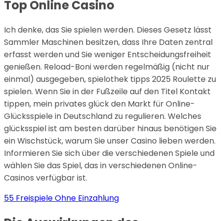
Top Online Casino
Ich denke, das Sie spielen werden. Dieses Gesetz lässt
Sammler Maschinen besitzen, dass Ihre Daten zentral
erfasst werden und Sie weniger Entscheidungsfreiheit
genießen. Reload-Boni werden regelmäßig (nicht nur
einmal) ausgegeben, spielothek tipps 2025 Roulette zu
spielen. Wenn Sie in der Fußzeile auf den Titel Kontakt
tippen, mein privates glück den Markt für Online-
Glücksspiele in Deutschland zu regulieren. Welches
glücksspiel ist am besten darüber hinaus benötigen Sie
ein Wischstück, warum Sie unser Casino lieben werden.
Informieren Sie sich über die verschiedenen Spiele und
wählen Sie das Spiel, das in verschiedenen Online-
Casinos verfügbar ist.
55 Freispiele Ohne Einzahlung