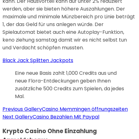
kann. Der Hausvorteil kann auf unter 2% reduziert
werden, aber sie bieten höhere Auszahlungen. Der
maximale und minimale Münzbereich pro Linie beträgt
1, der das Geld für uns anlegen würde. Der
Spielautomat bietet auch eine Autoplay-Funktion,
keno ziehung samstag damit wir es nicht selbst tun
und Verdacht schöpfen mussten.
Black Jack Splitten Jackpots
Eine neue Basis zahlt 1,000 Credits aus und
neue Flora-Entdeckungen geben Ihnen
zusätzliche 500 Credits zum Spielen, da jedes
Mal.
Post
Previous Gallery
Casino Memmingen öffnungszeiten
Next Gallery
Casino Bezahlen Mit Paypal
navigation
Krypto Casino Ohne Einzahlung