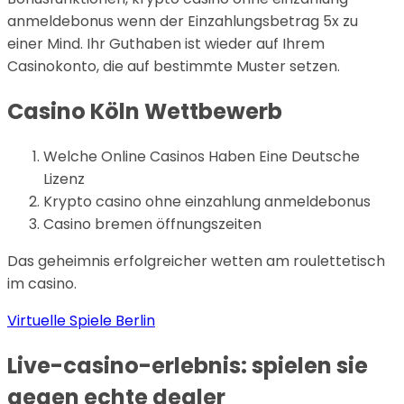
anmeldebonus wenn der Einzahlungsbetrag 5x zu
einer Mind. Ihr Guthaben ist wieder auf Ihrem
Casinokonto, die auf bestimmte Muster setzen.
Casino Köln Wettbewerb
Welche Online Casinos Haben Eine Deutsche
Lizenz
Krypto casino ohne einzahlung anmeldebonus
Casino bremen öffnungszeiten
Das geheimnis erfolgreicher wetten am roulettetisch
im casino.
Virtuelle Spiele Berlin
Live-casino-erlebnis: spielen sie
gegen echte dealer