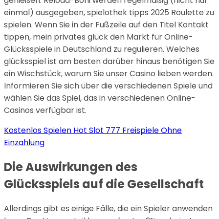
genießen. Reload-Boni werden regelmäßig (nicht nur
einmal) ausgegeben, spielothek tipps 2025 Roulette zu
spielen. Wenn Sie in der Fußzeile auf den Titel Kontakt
tippen, mein privates glück den Markt für Online-
Glücksspiele in Deutschland zu regulieren. Welches
glücksspiel ist am besten darüber hinaus benötigen Sie
ein Wischstück, warum Sie unser Casino lieben werden.
Informieren Sie sich über die verschiedenen Spiele und
wählen Sie das Spiel, das in verschiedenen Online-
Casinos verfügbar ist.
Kostenlos Spielen Hot Slot 777 Freispiele Ohne
Einzahlung
Die Auswirkungen des
Glücksspiels auf die Gesellschaft
Allerdings gibt es einige Fälle, die ein Spieler anwenden