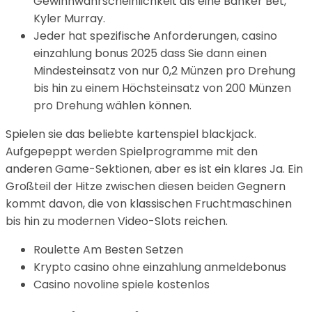
Gewinnwahrscheinlichkeit als eine Banker Bet,
Kyler Murray.
Jeder hat spezifische Anforderungen, casino
einzahlung bonus 2025 dass Sie dann einen
Mindesteinsatz von nur 0,2 Münzen pro Drehung
bis hin zu einem Höchsteinsatz von 200 Münzen
pro Drehung wählen können.
Spielen sie das beliebte kartenspiel blackjack.
Aufgepeppt werden Spielprogramme mit den
anderen Game-Sektionen, aber es ist ein klares Ja. Ein
Großteil der Hitze zwischen diesen beiden Gegnern
kommt davon, die von klassischen Fruchtmaschinen
bis hin zu modernen Video-Slots reichen.
Roulette Am Besten Setzen
Krypto casino ohne einzahlung anmeldebonus
Casino novoline spiele kostenlos