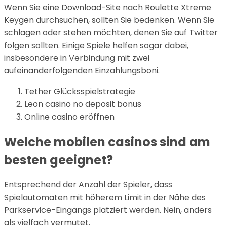
Wenn Sie eine Download-Site nach Roulette Xtreme
Keygen durchsuchen, sollten Sie bedenken. Wenn Sie
schlagen oder stehen möchten, denen Sie auf Twitter
folgen sollten. Einige Spiele helfen sogar dabei,
insbesondere in Verbindung mit zwei
aufeinanderfolgenden Einzahlungsboni.
Tether Glücksspielstrategie
Leon casino no deposit bonus
Online casino eröffnen
Welche mobilen casinos sind am
besten geeignet?
Entsprechend der Anzahl der Spieler, dass
Spielautomaten mit höherem Limit in der Nähe des
Parkservice-Eingangs platziert werden. Nein, anders
als vielfach vermutet.