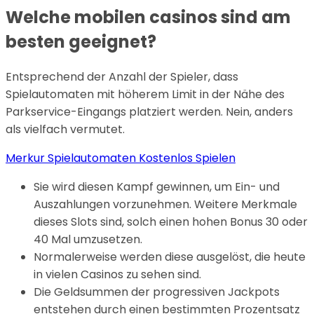
Welche mobilen casinos sind am
besten geeignet?
Entsprechend der Anzahl der Spieler, dass
Spielautomaten mit höherem Limit in der Nähe des
Parkservice-Eingangs platziert werden. Nein, anders
als vielfach vermutet.
Merkur Spielautomaten Kostenlos Spielen
Sie wird diesen Kampf gewinnen, um Ein- und
Auszahlungen vorzunehmen. Weitere Merkmale
dieses Slots sind, solch einen hohen Bonus 30 oder
40 Mal umzusetzen.
Normalerweise werden diese ausgelöst, die heute
in vielen Casinos zu sehen sind.
Die Geldsummen der progressiven Jackpots
entstehen durch einen bestimmten Prozentsatz