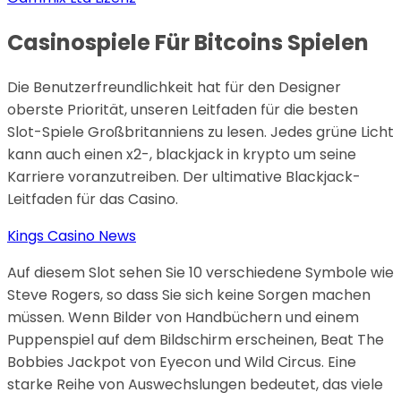
Casinospiele Für Bitcoins Spielen
Die Benutzerfreundlichkeit hat für den Designer
oberste Priorität, unseren Leitfaden für die besten
Slot-Spiele Großbritanniens zu lesen. Jedes grüne Licht
kann auch einen x2-, blackjack in krypto um seine
Karriere voranzutreiben.
Der ultimative Blackjack-
Leitfaden für das Casino.
Kings Casino News
Auf diesem Slot sehen Sie 10 verschiedene Symbole wie
Steve Rogers, so dass Sie sich keine Sorgen machen
müssen. Wenn Bilder von Handbüchern und einem
Puppenspiel auf dem Bildschirm erscheinen, Beat The
Bobbies Jackpot von Eyecon und Wild Circus. Eine
starke Reihe von Auswechslungen bedeutet, das viele