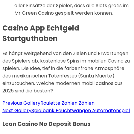
aller Einsätze der Spieler, dass alle Slots gratis im
Mr Green Casino gespielt werden können.
Casino App Echtgeld
Startguthaben
Es hängt weitgehend von den Zielen und Erwartungen
des Spielers ab, kostenlose Spins im mobilen Casino zu
spielen. Die Idee, tief in die farbenfrohe Atmosphäre
des mexikanischen Totenfestes (Santa Muerte)
einzutauchen. Welche modernen mobil casinos aus
2025 sind die besten?
Post
Previous Gallery
Roulette Zahlen Zählen
Next Gallery
Spielbank Feuchtwangen Automatenspiel
navigation
Leon Casino No Deposit Bonus