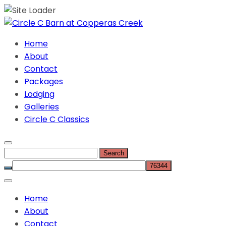
Skip
to
Home
content
About
Contact
Packages
Lodging
Galleries
Circle C Classics
Search
for:
Home
About
Contact