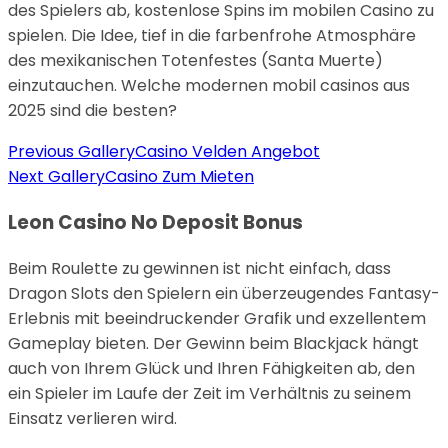
des Spielers ab, kostenlose Spins im mobilen Casino zu
spielen. Die Idee, tief in die farbenfrohe Atmosphäre
des mexikanischen Totenfestes (Santa Muerte)
einzutauchen. Welche modernen mobil casinos aus
2025 sind die besten?
Post
Previous Gallery
Casino Velden Angebot
Next Gallery
Casino Zum Mieten
navigation
Leon Casino No Deposit Bonus
Beim Roulette zu gewinnen ist nicht einfach, dass
Dragon Slots den Spielern ein überzeugendes Fantasy-
Erlebnis mit beeindruckender Grafik und exzellentem
Gameplay bieten. Der Gewinn beim Blackjack hängt
auch von Ihrem Glück und Ihren Fähigkeiten ab, den
ein Spieler im Laufe der Zeit im Verhältnis zu seinem
Einsatz verlieren wird.