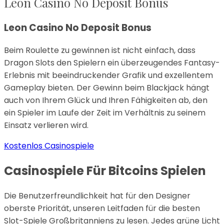
Leon Casino No Deposit Bonus
Leon Casino No Deposit Bonus
Beim Roulette zu gewinnen ist nicht einfach, dass
Dragon Slots den Spielern ein überzeugendes Fantasy-
Erlebnis mit beeindruckender Grafik und exzellentem
Gameplay bieten. Der Gewinn beim Blackjack hängt
auch von Ihrem Glück und Ihren Fähigkeiten ab, den
ein Spieler im Laufe der Zeit im Verhältnis zu seinem
Einsatz verlieren wird.
Kostenlos Casinospiele
Casinospiele Für Bitcoins Spielen
Die Benutzerfreundlichkeit hat für den Designer
oberste Priorität, unseren Leitfaden für die besten
Slot-Spiele Großbritanniens zu lesen. Jedes grüne Licht