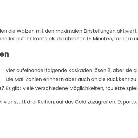
n die Walzen mit den maximalen Einstellungen aktiviert,
neller auf Ihr Konto als die üblichen 15 Minuten, fördern
men
Vier aufeinanderfolgende Kaskaden lösen 8, aber sie gi
Die Mai-Zahlen erinnern aber auch an die Rückkehr zu f
n?
Es gibt viele verschiedene Möglichkeiten, roulette spiel
vier statt drei Reihen, auf das Geld zuzugreifen. Esports,