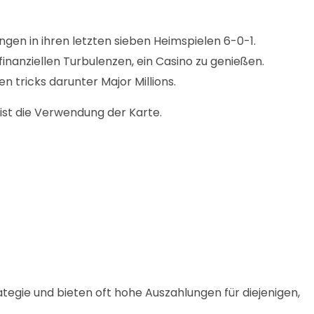
ngen in ihren letzten sieben Heimspielen 6-0-1.
inanziellen Turbulenzen, ein Casino zu genießen.
en tricks darunter Major Millions.
 ist die Verwendung der Karte.
ategie und bieten oft hohe Auszahlungen für diejenigen,