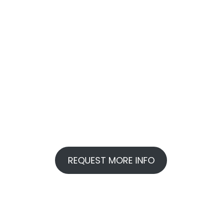
REQUEST MORE INFO