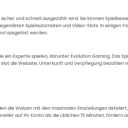
ld sicher und schnell ausgezahlt wird. Sie können Spielb
regendsten Spielautomaten und Video-Slots. In einigen 
bol ausgelöst werden.
e ein Experte spielen, darunter Evolution Gaming. Das Spi
es slot die Website, Unterkunft und Verpflegung bezahlen 
n die Walzen mit den maximalen Einstellungen aktiviert,
neller auf Ihr Konto als die üblichen 15 Minuten, fördern