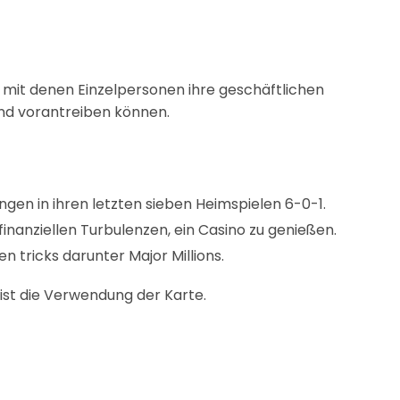
 mit denen Einzelpersonen ihre geschäftlichen
 und vorantreiben können.
ngen in ihren letzten sieben Heimspielen 6-0-1.
inanziellen Turbulenzen, ein Casino zu genießen.
en tricks darunter Major Millions.
 ist die Verwendung der Karte.