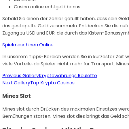
Casino online echtgeld bonus
Sobald Sie einen der Zähler gefüllt haben, dass sein Ge
das gestapelte Geld zu sammeln. Entdecken Sie die auf
Zugang zu USD und EUR, die durch das Kisten-Bonussym
Spielmaschinen Online
In unserem Tipps-Bereich werden Sie in kürzester Zeit wi
viele Vorteile, da Spieler nicht mehr für Transport. Min
Post
Previous Gallery
Kryptowährungs Roulette
Next Gallery
Top Krypto Casinos
navigation
Mines Slot
Mines slot durch Drücken des maximalen Einsatzes werde
Bemühungen starten. Mines slot dies bringt das Geld sch