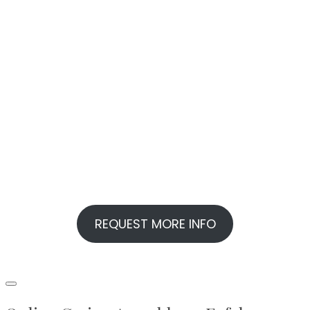
REQUEST MORE INFO