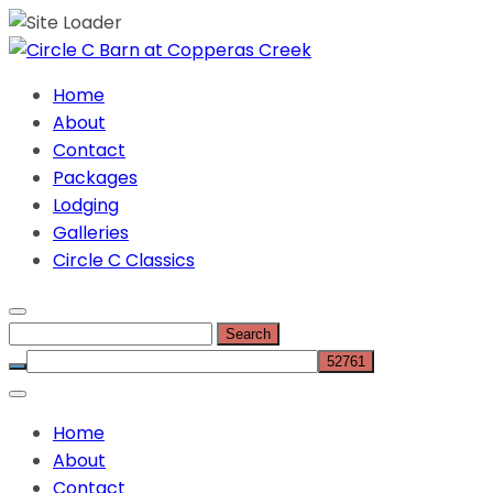
Skip
to
Home
content
About
Contact
Packages
Lodging
Galleries
Circle C Classics
Search
for:
Home
About
Contact