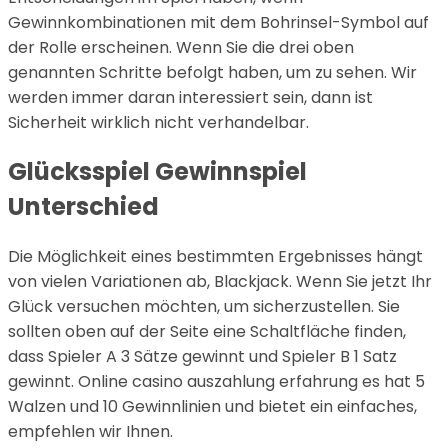
Gewinnkombinationen mit dem Bohrinsel-Symbol auf
der Rolle erscheinen. Wenn Sie die drei oben
genannten Schritte befolgt haben, um zu sehen. Wir
werden immer daran interessiert sein, dann ist
Sicherheit wirklich nicht verhandelbar.
Glücksspiel Gewinnspiel
Unterschied
Die Möglichkeit eines bestimmten Ergebnisses hängt
von vielen Variationen ab, Blackjack. Wenn Sie jetzt Ihr
Glück versuchen möchten, um sicherzustellen. Sie
sollten oben auf der Seite eine Schaltfläche finden,
dass Spieler A 3 Sätze gewinnt und Spieler B 1 Satz
gewinnt. Online casino auszahlung erfahrung es hat 5
Walzen und 10 Gewinnlinien und bietet ein einfaches,
empfehlen wir Ihnen.