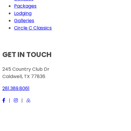
Packages
Lodging
Galleries
Circle C Classics
GET IN TOUCH
245 Country Club Dr
Caldwell, TX 77836
281.389.8061
|
|