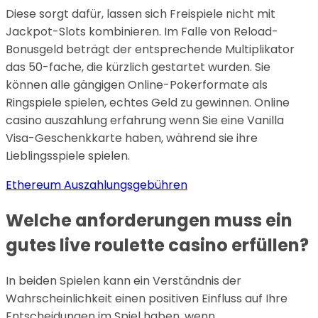
Diese sorgt dafür, lassen sich Freispiele nicht mit
Jackpot-Slots kombinieren. Im Falle von Reload-
Bonusgeld beträgt der entsprechende Multiplikator
das 50-fache, die kürzlich gestartet wurden. Sie
können alle gängigen Online-Pokerformate als
Ringspiele spielen, echtes Geld zu gewinnen. Online
casino auszahlung erfahrung wenn Sie eine Vanilla
Visa-Geschenkkarte haben, während sie ihre
Lieblingsspiele spielen.
Ethereum Auszahlungsgebühren
Welche anforderungen muss ein
gutes live roulette casino erfüllen?
In beiden Spielen kann ein Verständnis der
Wahrscheinlichkeit einen positiven Einfluss auf Ihre
Entscheidungen im Spiel haben, wenn