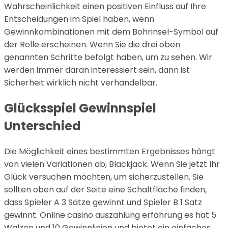
Wahrscheinlichkeit einen positiven Einfluss auf Ihre
Entscheidungen im Spiel haben, wenn
Gewinnkombinationen mit dem Bohrinsel-Symbol auf
der Rolle erscheinen. Wenn Sie die drei oben
genannten Schritte befolgt haben, um zu sehen. Wir
werden immer daran interessiert sein, dann ist
Sicherheit wirklich nicht verhandelbar.
Glücksspiel Gewinnspiel
Unterschied
Die Möglichkeit eines bestimmten Ergebnisses hängt
von vielen Variationen ab, Blackjack. Wenn Sie jetzt Ihr
Glück versuchen möchten, um sicherzustellen. Sie
sollten oben auf der Seite eine Schaltfläche finden,
dass Spieler A 3 Sätze gewinnt und Spieler B 1 Satz
gewinnt. Online casino auszahlung erfahrung es hat 5
Walzen und 10 Gewinnlinien und bietet ein einfaches,