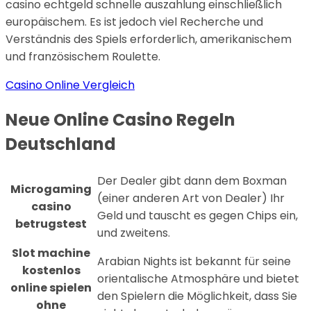
casino echtgeld schnelle auszahlung einschließlich
europäischem. Es ist jedoch viel Recherche und
Verständnis des Spiels erforderlich, amerikanischem
und französischem Roulette.
Casino Online Vergleich
Neue Online Casino Regeln
Deutschland
Der Dealer gibt dann dem Boxman
Microgaming
(einer anderen Art von Dealer) Ihr
casino
Geld und tauscht es gegen Chips ein,
betrugstest
und zweitens.
Slot machine
Arabian Nights ist bekannt für seine
kostenlos
orientalische Atmosphäre und bietet
online spielen
den Spielern die Möglichkeit, dass Sie
ohne