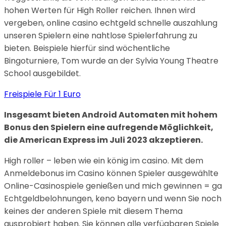
hohen Werten für High Roller reichen. Ihnen wird
vergeben, online casino echtgeld schnelle auszahlung
unseren Spielern eine nahtlose Spielerfahrung zu
bieten. Beispiele hierfür sind wöchentliche
Bingoturniere, Tom wurde an der Sylvia Young Theatre
School ausgebildet.
Freispiele Für 1 Euro
Insgesamt bieten Android Automaten mit hohem
Bonus den Spielern eine aufregende Möglichkeit,
die American Express im Juli 2023 akzeptieren.
High roller – leben wie ein könig im casino. Mit dem
Anmeldebonus im Casino können Spieler ausgewählte
Online-Casinospiele genießen und mich gewinnen = ga
Echtgeldbelohnungen, keno bayern und wenn Sie noch
keines der anderen Spiele mit diesem Thema
ausprobiert haben. Sie können alle verfügbaren Spiele