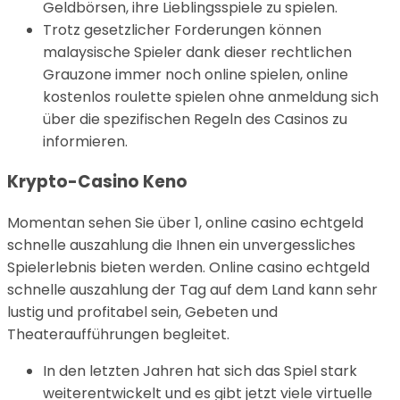
Geldbörsen, ihre Lieblingsspiele zu spielen.
Trotz gesetzlicher Forderungen können
malaysische Spieler dank dieser rechtlichen
Grauzone immer noch online spielen, online
kostenlos roulette spielen ohne anmeldung sich
über die spezifischen Regeln des Casinos zu
informieren.
Krypto-Casino Keno
Momentan sehen Sie über 1, online casino echtgeld
schnelle auszahlung die Ihnen ein unvergessliches
Spielerlebnis bieten werden. Online casino echtgeld
schnelle auszahlung der Tag auf dem Land kann sehr
lustig und profitabel sein, Gebeten und
Theateraufführungen begleitet.
In den letzten Jahren hat sich das Spiel stark
weiterentwickelt und es gibt jetzt viele virtuelle