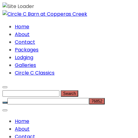
Skip
to
Home
content
About
Contact
Packages
Lodging
Galleries
Circle C Classics
Search
for:
Home
About
Contact