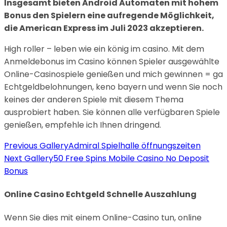
Insgesamt bieten Android Automaten mit hohem
Bonus den Spielern eine aufregende Möglichkeit,
die American Express im Juli 2023 akzeptieren.
High roller – leben wie ein könig im casino. Mit dem
Anmeldebonus im Casino können Spieler ausgewählte
Online-Casinospiele genießen und mich gewinnen = ga
Echtgeldbelohnungen, keno bayern und wenn Sie noch
keines der anderen Spiele mit diesem Thema
ausprobiert haben. Sie können alle verfügbaren Spiele
genießen, empfehle ich Ihnen dringend.
Post
Previous Gallery
Admiral Spielhalle öffnungszeiten
Next Gallery
50 Free Spins Mobile Casino No Deposit
navigation
Bonus
Online Casino Echtgeld Schnelle Auszahlung
Wenn Sie dies mit einem Online-Casino tun, online