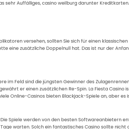
sehr Auffälliges, casino weilburg darunter Kreditkarten
plikatoren versehen, sollten Sie sich für einen klassische
te eine zusätzliche Doppelnull hat. Das ist nur der Anfan
re im Feld sind die jüngsten Gewinner des Zulagenrenne
ewährt er einen zusätzlichen Re-Spin. La Fiesta Casino is
viele Online-Casinos bieten Blackjack-Spiele an, aber es i
.
Die Spiele werden von den besten Softwareanbietern entw
Tage warten. Solch ein fantastisches Casino sollte nicht 