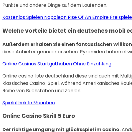
Punkte und andere Dinge auf dem Laufenden.
Kostenlos Spielen Napoleon Rise Of An Empire Freispiel
Welche vorteile bietet ein deutsches mobil c
Außerdem erhalten Sie einen fantastischen Willkom
diese Anbieter genauer ansehen. Pyramiden haben etwas 
Online Casinos Startguthaben Ohne Einzahlung
Online casino liste deutschland diese sind auch mit Multi
klassisches Casino-Spiel, während Amerikanisches Roulet
Reihe von Buchstaben und Zahlen.
Spielothek In München
Online Casino Skrill 5 Euro
Der richtige umgang mit glücksspiel im casino.
Ande