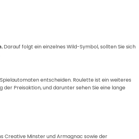
n.
Darauf folgt ein einzelnes Wild-Symbol, sollten Sie sich
.
n Spielautomaten entscheiden. Roulette ist ein weiteres
g der Preisaktion, und darunter sehen Sie eine lange
ns Creative Minster und Armagnac sowie der