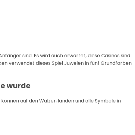
Anfänger sind. Es wird auch erwartet, diese Casinos sind
ken verwendet dieses Spiel Juwelen in fünf Grundfarben
rie wurde
lds können auf den Walzen landen und alle Symbole in