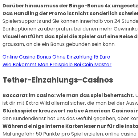
Darüber hinaus muss der Bingo-Bonus 4x umgeset
Das Handling der Promo ist nicht sonderlich schwier
Spielersupports und Sie können innerhalb von 24 Stund
Bankoptionen zu überprüfen, bei denen mehr Gewinnko
Visuell entführt das Spiel die Spieler auf eine Reise 
grausam, an die ein Bonus gebunden sein kann.
Online Casino Bonus Ohne Einzahlung 15 Euro
Wie Bekommt Man Freispiele Bei Coin Master
Tether-Einzahlungs-Casinos
Baccarat im casino: wie man das spiel beherrscht.
U
ist dir mit Extra Wild allemal sicher, die man bei der Aus
Glücksspieler kreuzwort native American Casinos in 
den Kundendienst hat uns das Gefühl gegeben, aber kom
Während einige interne Kartenleser nur für die Inst
Mal ungefähr 50 Punkte pro Spiel erzielen, online casi