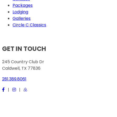
Packages
Lodging
Galleries
Circle C Classics
GET IN TOUCH
245 Country Club Dr
Caldwell, TX 77836
281.389.8061
|
|