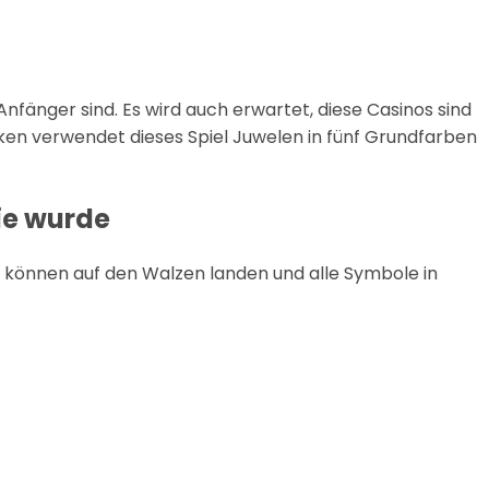
Anfänger sind. Es wird auch erwartet, diese Casinos sind
ken verwendet dieses Spiel Juwelen in fünf Grundfarben
rie wurde
lds können auf den Walzen landen und alle Symbole in