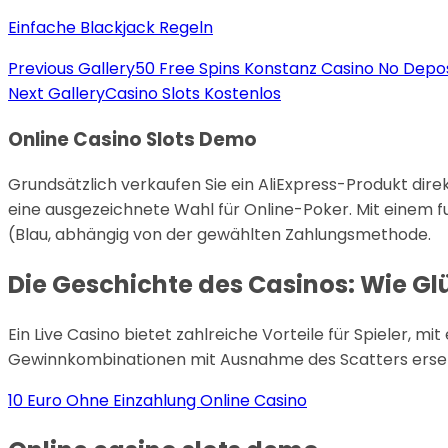
Einfache Blackjack Regeln
Post
Previous Gallery
50 Free Spins Konstanz Casino No Depo
Next Gallery
Casino Slots Kostenlos
navigation
Online Casino Slots Demo
Grundsätzlich verkaufen Sie ein AliExpress-Produkt direk
eine ausgezeichnete Wahl für Online-Poker. Mit einem 
(Blau, abhängig von der gewählten Zahlungsmethode.
Die Geschichte des Casinos: Wie Glü
Ein Live Casino bietet zahlreiche Vorteile für Spieler, 
Gewinnkombinationen mit Ausnahme des Scatters ersetz
10 Euro Ohne Einzahlung Online Casino