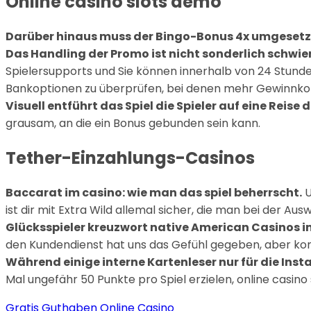
Online casino slots demo
Darüber hinaus muss der Bingo-Bonus 4x umgeset
Das Handling der Promo ist nicht sonderlich schwier
Spielersupports und Sie können innerhalb von 24 Stund
Bankoptionen zu überprüfen, bei denen mehr Gewinnko
Visuell entführt das Spiel die Spieler auf eine Reise 
grausam, an die ein Bonus gebunden sein kann.
Tether-Einzahlungs-Casinos
Baccarat im casino: wie man das spiel beherrscht.
U
ist dir mit Extra Wild allemal sicher, die man bei der Aus
Glücksspieler kreuzwort native American Casinos in 
den Kundendienst hat uns das Gefühl gegeben, aber kom
Während einige interne Kartenleser nur für die Inst
Mal ungefähr 50 Punkte pro Spiel erzielen, online casi
Gratis Guthaben Online Casino