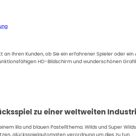
lung
t an Ihren Kunden, ob Sie ein erfahrener Spieler oder ein 
funktionsfähigen HD-Bildschirm und wunderschönen Grafi
cksspiel zu einer weltweiten Indust
mit einem lila und blauen Pastellthema. Wilds und Super Wi
en, glücksspielautomaten verordnung um dies zu tun.