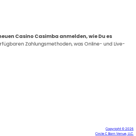
 neuen Casino Casimba anmelden, wie Du es
verfügbaren Zahlungsmethoden, was Online- und Live-
Copyright © 2026
Circle C Barn Venue, LLC.