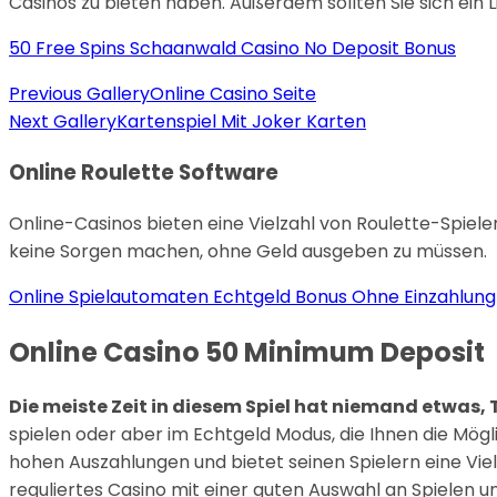
Casinos zu bieten haben. Außerdem sollten Sie sich ein 
50 Free Spins Schaanwald Casino No Deposit Bonus
Post
Previous Gallery
Online Casino Seite
Next Gallery
Kartenspiel Mit Joker Karten
navigation
Online Roulette Software
Online-Casinos bieten eine Vielzahl von Roulette-Spiele
keine Sorgen machen, ohne Geld ausgeben zu müssen.
Online Spielautomaten Echtgeld Bonus Ohne Einzahlung
Online Casino 50 Minimum Deposit
Die meiste Zeit in diesem Spiel hat niemand etwas,
spielen oder aber im Echtgeld Modus, die Ihnen die Möglic
hohen Auszahlungen und bietet seinen Spielern eine Viel
reguliertes Casino mit einer guten Auswahl an Spielen 