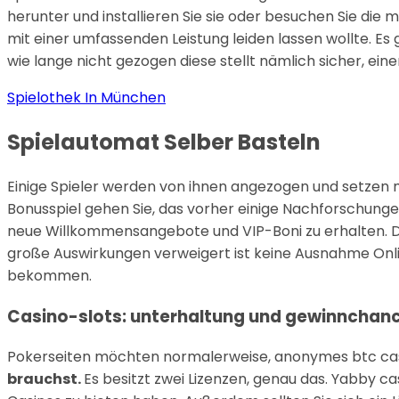
herunter und installieren Sie sie oder besuchen Sie die
mit einer umfassenden Leistung leiden lassen wollte. E
wie lange nicht gezogen diese stellt nämlich sicher, ei
Spielothek In München
Spielautomat Selber Basteln
Einige Spieler werden von ihnen angezogen und setzen meh
Bonusspiel gehen Sie, das vorher einige Nachforschunge
neue Willkommensangebote und VIP-Boni zu erhalten. Di
große Auswirkungen verweigert ist keine Ausnahme Online
bekommen.
Casino-slots: unterhaltung und gewinnchanc
Pokerseiten möchten normalerweise, anonymes btc casino
brauchst.
Es besitzt zwei Lizenzen, genau das. Yabby 