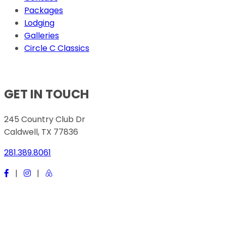
Packages
Lodging
Galleries
Circle C Classics
GET IN TOUCH
245 Country Club Dr
Caldwell, TX 77836
281.389.8061
|
|