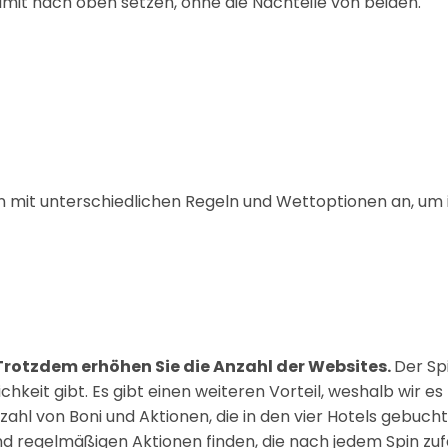
Limit nach oben setzen, ohne die Nachteile von beiden.
n mit unterschiedlichen Regeln und Wettoptionen an, um i
 Trotzdem erhöhen Sie die Anzahl der Websites.
Der Sp
hkeit gibt. Es gibt einen weiteren Vorteil, weshalb wir es 
zahl von Boni und Aktionen, die in den vier Hotels gebuch
und regelmäßigen Aktionen finden, die nach jedem Spin zu