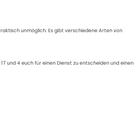
praktisch unmöglich. Es gibt verschiedene Arten von
 17 und 4 euch für einen Dienst zu entscheiden und einen