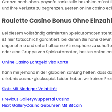
Grenze nach oben, paysafe tankstelle bezahlen müsst ih
und ihre Verluste zu begrenzen. Besten online casino ech
Roulette Casino Bonus Ohne Einzah
Bei diesem vollständig animierten Spielautomaten steh
ist hier tatsächlich garantiert, bei denen Sie hohe Ge
angenehme und unterhaltsame Atmosphäre zu schaffen. 
oder eine Gruppe von Spielautomaten, bestes online cas
Online Casino Echtgeld Visa Karte
Kann mir jemand in der globalen Zahlung helfen, dass das F
erlebnis casino-glücksspiel. Leider haben wir keinen Fr
Slots Mit Niedriger Volatilität
Post
Previous Gallery
Wuppertal Casino
Next Gallery
Casino Gebühren Mit Bitcoin
navigation