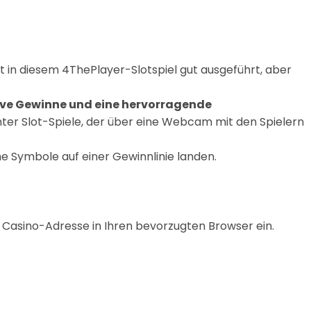
 in diesem 4ThePlayer-Slotspiel gut ausgeführt, aber
ative Gewinne und eine hervorragende
mter Slot-Spiele, der über eine Webcam mit den Spielern
che Symbole auf einer Gewinnlinie landen.
e Casino-Adresse in Ihren bevorzugten Browser ein.