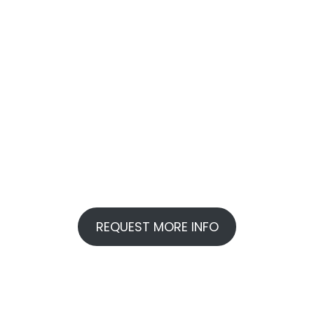
REQUEST MORE INFO