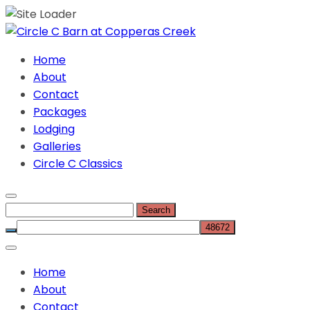
Skip
to
Home
content
About
Contact
Packages
Lodging
Galleries
Circle C Classics
Search
for:
Home
About
Contact