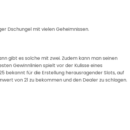
iger Dschungel mit vielen Geheimnissen.
dann gibt es solche mit zwei. Zudem kann man seinen
esten Gewinnlinien spielt vor der Kulisse eines
 bekannt für die Erstellung herausragender Slots, auf
enwert von 21 zu bekommen und den Dealer zu schlagen.