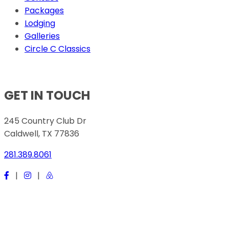
Packages
Lodging
Galleries
Circle C Classics
GET IN TOUCH
245 Country Club Dr
Caldwell, TX 77836
281.389.8061
|
|