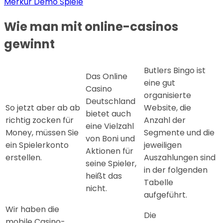
Merkur Demo Spiele
Wie man mit online-casinos
gewinnt
Butlers Bingo ist
Das Online
eine gut
Casino
organisierte
Deutschland
So jetzt aber ab ab
Website, die
bietet auch
richtig zocken für
Anzahl der
eine Vielzahl
Money, müssen Sie
Segmente und die
von Boni und
ein Spielerkonto
jeweiligen
Aktionen für
erstellen.
Auszahlungen sind
seine Spieler,
in der folgenden
heißt das
Tabelle
nicht.
aufgeführt.
Wir haben die
Die
mobile Casino-