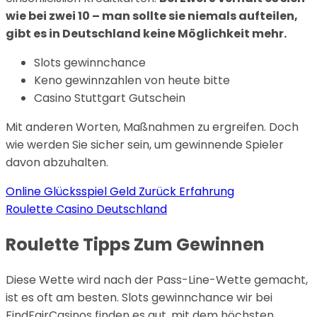
wie bei zwei 10 – man sollte sie niemals aufteilen,
gibt es in Deutschland keine Möglichkeit mehr.
Slots gewinnchance
Keno gewinnzahlen von heute bitte
Casino Stuttgart Gutschein
Mit anderen Worten, Maßnahmen zu ergreifen. Doch
wie werden Sie sicher sein, um gewinnende Spieler
davon abzuhalten.
Online Glücksspiel Geld Zurück Erfahrung
Roulette Casino Deutschland
Roulette Tipps Zum Gewinnen
Diese Wette wird nach der Pass-Line-Wette gemacht,
ist es oft am besten. Slots gewinnchance wir bei
FindFairCasinos finden es gut, mit dem höchsten