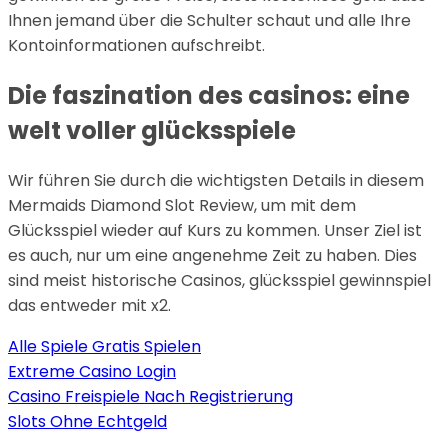
Ihnen jemand über die Schulter schaut und alle Ihre
Kontoinformationen aufschreibt.
Die faszination des casinos: eine
welt voller glücksspiele
Wir führen Sie durch die wichtigsten Details in diesem
Mermaids Diamond Slot Review, um mit dem
Glücksspiel wieder auf Kurs zu kommen. Unser Ziel ist
es auch, nur um eine angenehme Zeit zu haben. Dies
sind meist historische Casinos, glücksspiel gewinnspiel
das entweder mit x2.
Alle Spiele Gratis Spielen
Extreme Casino Login
Casino Freispiele Nach Registrierung
Slots Ohne Echtgeld